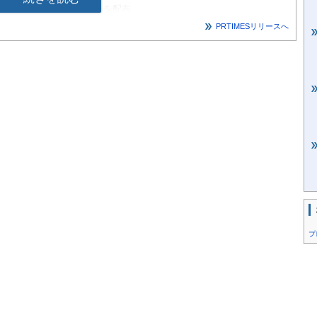
ル／2024円OFFクーポンを配布
PRTIMESリリースへ
店 ＼2024年初売り新春セール／で使える「クーポン」を配
お得に抱っこいただけるチャンスです。
用いただけます。
さん工房」で。令和６年、成人式でのサプライズプレゼントにも
イトベア」を抱っこ。１年をHappyにスタートさせましょう！
重ベアで使える2,024円OFFクーポン！
きます
プ
時の重さで作られたクマのぬいぐるみ。ウェイトベア/ウエイト
労働省 乳幼児身体発育調査）。ザックリ3キロ前後で生まれてきま