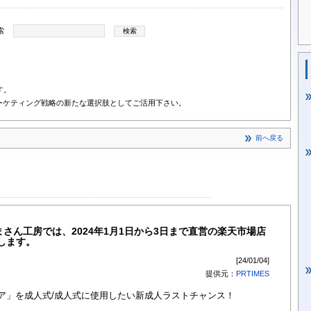
索
す。
ーケティング戦略の新たな選択肢としてご活用下さい。
前へ戻る
まさん工房では、2024年1月1日から3日まで直営の楽天市場店
布します。
[24/01/04]
提供元：
PRTIMES
ベア」を成人式/成人式に使用したい新成人ラストチャンス！