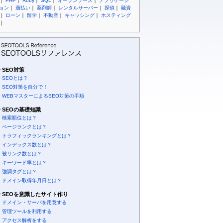
｜
PHP
｜
Ruby
｜
SQL
｜
オープンソース
｜
アプリケーシ
ョン
｜
過払い
｜
薬剤師
｜
レンタルサーバー
｜
探偵
｜
融資
｜
ローン
｜
留学
｜
不動産
｜
キャッシング
｜
ホスティング
｜
SEO対策
SEOとは？
SEO対策を自分で！
WEBマスターによるSEO対策の手順
SEOの基礎知識
検索順位とは？
ページランクとは？
トラフィックランキングとは？
インデックス数とは？
被リンク数とは？
キーワード率とは？
強調タグとは？
ドメイン取得年月日とは？
SEOを意識したサイト作り
ドメイン・サーバを用意する
管理ツールを利用する
アクセス解析をする