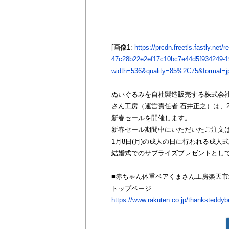
[画像1:
https://prcdn.freetls.fastly.ne
47c28b22e2ef17c10bc7e44d5f934249-1
width=536&quality=85%2C75&format=jp
ぬいぐるみを自社製造販売する株式会
さん工房（運営責任者:石井正之）は、2
新春セールを開催します。
新春セール期間中にいただいたご注文は、
1月8日(月)の成人の日に行われる成人式
結婚式でのサプライズプレゼントとし
■赤ちゃん体重ベアくまさん工房楽天市
トップページ
https://www.rakuten.co.jp/thanksteddyb