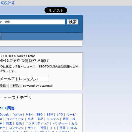
相続税計算
EOに役立つ情報やニュース、SEOTOOLSの更新情報などを
信致します。
powered by blaynmail
SEO関連
Google
｜
Yahoo
｜
MSN
｜
SEO
｜
SEM
｜
LPO
｜
サービ
ス
｜
コンピュータ
｜
会計
｜
商品
｜
システム
｜
通信
｜
検
索
｜
調査
｜
提供
｜
コンサルティング
｜
ベンチャー
｜
セミ
ナー
｜
コンテンツ
｜
サイト
｜
携帯
｜
ＩＴ
｜
事業
｜
HTML