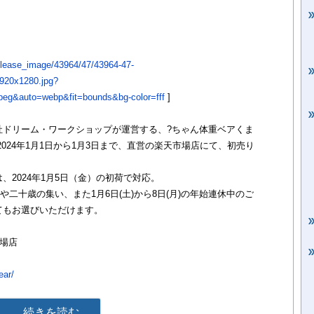
t/release_image/43964/47/43964-47-
920x1280.jpg?
eg&auto=webp&fit=bounds&bg-color=fff
]
社ドリーム・ワークショップが運営する、?ちゃん体重ベアくま
024年1月1日から1月3日まで、直営の楽天市場店にて、初売り
2024年1月5日（金）の初荷で対応。
や二十歳の集い、また1月6日(土)から8日(月)の年始連休中のご
てもお選びいただけます。
場店
ear/
続きを読む