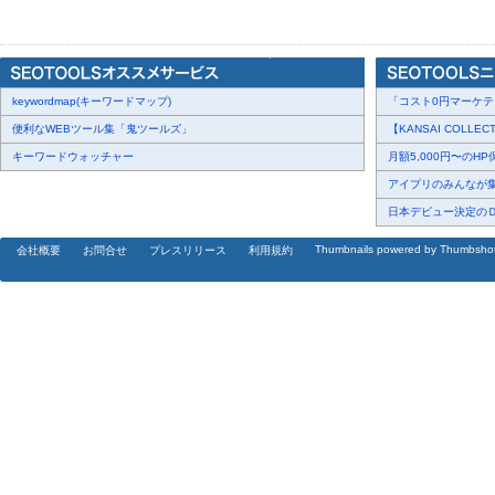
▼「パスカル」の口コミはこちら
https://boxil.jp/service/9583/reviews/
keywordmap(キーワードマップ)
SEOツール『パスカル』について
「コスト0円マーケティ
「パスカル」は、誰でも一定の定量数値をもとに、高品質なSEO対
便利なWEBツール集「鬼ツールズ」
【KANSAI COLLE
キーワード選定から競合サイトの調査など、基本のSEO対策はもち
キーワードウォッチャー
月額5,000円〜のHP
能」で作業リソースも大幅短縮できるうえ、AI時代のSEOコンテ
アイプリのみんなが集ま
また、AI Overviews調査もでき、次世代のSEOの対策に必要な
日本デビュー決定のＤＫ
上級者まで幅広く活用できるツールとなっています。
Thumbnails powered by Thumbsho
会社概要
お問合せ
プレスリリース
利用規約
4日間の無料体験をご用意しておりますので、ぜひこの機会に「パ
[画像2:
https://prcdn.freetls.fastly.net/release_image/75553/64/7555
01d3d1281e26790f6513ebb2510558e3-2207x595.png?
width=536&quality=85%2C75&format=jpeg&auto=webp&fit=bounds&b
▼詳しくはこちら
https://www.pascaljp.com/