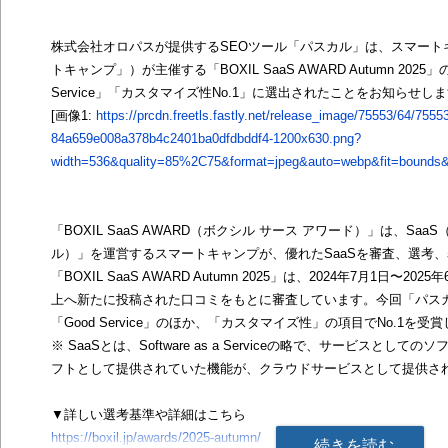
株式会社オロパスが提供するSEOツール「パスカル」は、スマート
トキャンプ」）が主催する「BOXIL SaaS AWARD Autumn 2025
Service」「カスタマイズ性No.1」に選出されたことをお知らせし
[画像1:
https://prcdn.freetls.fastly.net/release_image/75553/64/7555
84a659e008a378b4c2401ba0dfdbddf4-1200x630.png?
width=536&quality=85%2C75&format=jpeg&auto=webp&fit=bounds&b
「BOXIL SaaS AWARD（ボクシル サース アワード）」は、Saa
ル）」を運営するスマートキャンプが、優れたSaaSを審査、選考
「BOXIL SaaS AWARD Autumn 2025」は、2024年7月1日〜20
上へ新たに投稿された口コミをもとに審査しています。今回「パスカ
「Good Service」のほか、「カスタマイズ性」の項目でNo.1を受
※ SaaSとは、Software as a Serviceの略で、サービスと
フトとして提供されていた機能が、クラウドサービスとして提供さ
▼詳しい選考基準や詳細はこちら
https://boxil.jp/awards/2025-autumn/
続きを読む