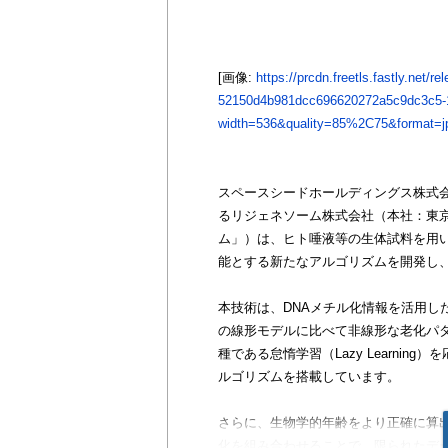
[画像:
https://prcdn.freetls.fastly.net
52150d4b981dcc696620272a5c9dc3c5-
width=536&quality=85%2C75&format=jp
スペースシードホールディングス株式
るリジェネソーム株式会社（本社：東
ム」）は、ヒト唾液等の生体試料を用
能とする新たなアルゴリズムを開発し
本技術は、DNAメチル化情報を活用し
の線形モデルに比べて非線形な老化パ
種である怠惰学習（Lazy Learni
ルゴリズムを搭載しています。
さらに、生物学的年齢をより正確に算
化を組み合わせることで、限られたデ