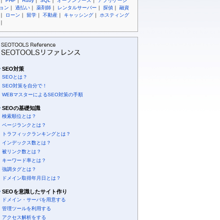
｜
PHP
｜
Ruby
｜
SQL
｜
オープンソース
｜
アプリケーシ
ョン
｜
過払い
｜
薬剤師
｜
レンタルサーバー
｜
探偵
｜
融資
｜
ローン
｜
留学
｜
不動産
｜
キャッシング
｜
ホスティング
｜
SEO対策
SEOとは？
SEO対策を自分で！
WEBマスターによるSEO対策の手順
SEOの基礎知識
検索順位とは？
ページランクとは？
トラフィックランキングとは？
インデックス数とは？
被リンク数とは？
キーワード率とは？
強調タグとは？
ドメイン取得年月日とは？
SEOを意識したサイト作り
ドメイン・サーバを用意する
管理ツールを利用する
アクセス解析をする