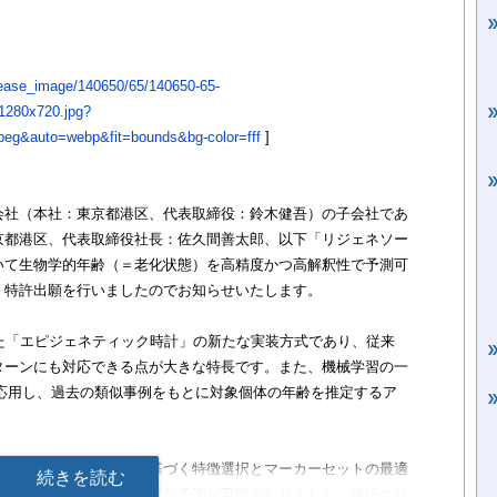
/release_image/140650/65/140650-65-
1280x720.jpg?
eg&auto=webp&fit=bounds&bg-color=fff
]
会社（本社：東京都港区、代表取締役：鈴木健吾）の子会社であ
京都港区、代表取締役社長：佐久間善太郎、以下「リジェネソー
いて生物学的年齢（＝老化状態）を高精度かつ高解釈性で予測可
、特許出願を行いましたのでお知らせいたします。
た「エピジェネティック時計」の新たな実装方式であり、従来
ターンにも対応できる点が大きな特長です。また、機械学習の一
ng）を応用し、過去の類似事例をもとに対象個体の年齢を推定するア
出するため、相関係数に基づく特徴選択とマーカーセットの最適
続きを読む
ータセットからでも高精度な予測が可能となりました。検証の結