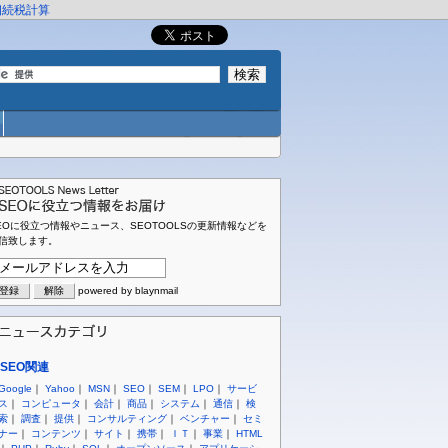
相続税計算
EOに役立つ情報やニュース、SEOTOOLSの更新情報などを
信致します。
powered by blaynmail
SEO関連
Google
｜
Yahoo
｜
MSN
｜
SEO
｜
SEM
｜
LPO
｜
サービ
ス
｜
コンピュータ
｜
会計
｜
商品
｜
システム
｜
通信
｜
検
索
｜
調査
｜
提供
｜
コンサルティング
｜
ベンチャー
｜
セミ
ナー
｜
コンテンツ
｜
サイト
｜
携帯
｜
ＩＴ
｜
事業
｜
HTML