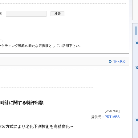
索
す。
ーケティング戦略の新たな選択肢としてご活用下さい。
前へ戻る
ク時計に関する特許出願
[25/07/31]
提供元：
PRTIMES
実装方式により老化予測技術を高精度化〜