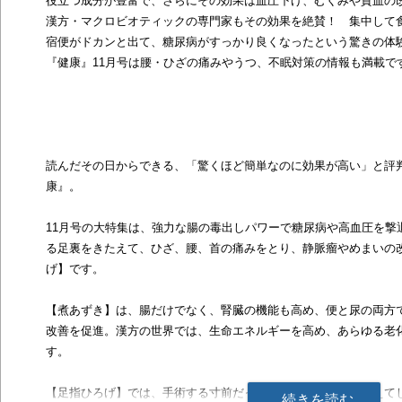
役立つ成分が豊富で、さらにその効果は血圧下げ、むくみや貧血の
漢方・マクロビオティックの専門家もその効果を絶賛！ 集中して
宿便がドカンと出て、糖尿病がすっかり良くなったという驚きの体
『健康』11月号は腰・ひざの痛みやうつ、不眠対策の情報も満載で
読んだその日からできる、「驚くほど簡単なのに効果が高い」と評
康』。
11月号の大特集は、強力な腸の毒出しパワーで糖尿病や高血圧を撃
る足裏をきたえて、ひざ、腰、首の痛みをとり、静脈瘤やめまいの
げ】です。
【煮あずき】は、腸だけでなく、腎臓の機能も高め、便と尿の両方
改善を促進。漢方の世界では、生命エネルギーを高め、あらゆる老
す。
【足指ひろげ】では、手術する寸前だったひざ痛が１カ月で消えて
続きを読む