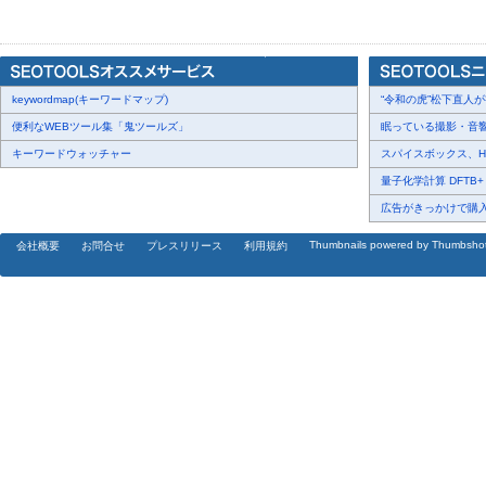
■【煮あずき】がヘモグロビンA1c、血糖値下げに即効
■腰・ひざ・外反母趾の激痛も消失【１日５分 足指ひろげ】
■写真でわかる！【へモグロビンA1c下げの極意】
■高血圧、耳鳴り、肥満を撃退。最新の食べ方【酢たまねぎスープ
keywordmap(キーワードマップ)
■驚異の抗酸化力でシミ改善【バオバブの粉末】
“令和の虎”松下直人が書
■【骨盤矯正いす】で痛みがとれ、脳も活性化
便利なWEBツール集「鬼ツールズ」
眠っている撮影・音響・
■【10分ごろ寝】ガス腹、下痢、便秘を撃退！腸閉塞にも
キーワードウォッチャー
スパイスボックス、Haku
■背中や腰のツボが自分で押せる【コリとり棒】
量子化学計算 DFTB+ に
■ヘモグロビンA1c下げに効く【テンペ菌発酵の薬草茶】
広告がきっかけで購入・
■血糖値と同時に血圧も下げる【たまねぎ梅ウコン】
Thumbnails powered by Thumbsho
会社概要
お問合せ
プレスリリース
利用規約
■第１付録：強力ポリフェノール【アカシア樹皮エキス】
■第２付録：目の症状に【アサイベリー】
■とじ込み付録：【自律神経リラックス法CD】 など