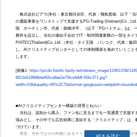
株式会社ピアラ(本社：東京都渋谷区、代表：飛鳥貴雄、以下「当
の通販事業をワンストップで支援するPG-Trading (Vietnam)Co., 
国 ホーチミン市、代表：柴橋洋平、（以下「PGベトナム」)は、
務所を設立し、当社の連結子会社でIT・制作関連業務の一部をタイ
PIATEC(Thailand)Co.,Ltd.（本社：タイ王国 バンコク、代表
し、AIクリエイティブセンターとしての体制構築を進めていくこと
します。
[画像1:
https://prcdn.freetls.fastly.net/release_image/12491/236/124
8012e519908da455ca9ae2e75fce69df-556x371.jpg?
width=536&quality=85%2C75&format=jpeg&auto=webp&fit=bounds&b
■AIクリエイティブセンター構築の背景とねらい
当社は、認知から購入、ファン化に至るまでを一気通貫で支援す
強みとし、その中でも広告効果に直結する「クリエイティブ」は、
づけています。
現在、当社ではその中核にあるクリエイティブ領域を、生成AIの
続きを読む