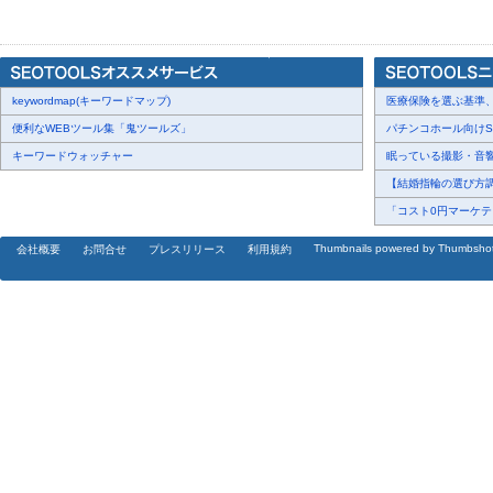
の大幅な改善を実現しています。こうした知見をPGベトナムにも
を両立した広告制作体制を進めてまいります。
また当社では、競合分析・ターゲットインサイト・シナリオ分析な
することで、1案件あたり約10時間（約70％）の削減を実現。さら
keywordmap(キーワードマップ)
編集の一部をAI化することで、クリエイティブの制作量を約30％向
医療保険を選ぶ基準、圧
便利なWEBツール集「鬼ツールズ」
パチンコホール向けSN
[画像2:
https://prcdn.freetls.fastly.net/release_image/12491/236/124
キーワードウォッチャー
眠っている撮影・音響・
e5b6762ab235c0b9e01d1af6728c4e3d-648x128.png?
【結婚指輪の選び方調査
width=536&quality=85%2C75&format=jpeg&auto=webp&fit=bounds&b
「コスト0円マーケティ
Thumbnails powered by Thumbsho
会社概要
お問合せ
プレスリリース
利用規約
■今後の展望
当社グループは、制作BPOの内製化を通じて利益率の向上を図る
よって“日本品質×アジア拡張性”を両立する体制づくりを加速してま
今後は、「コンサルティング×データ×AI」の融合による広告ソリ
め、生成AIおよびAIエージェントを活用した業務効率の最大化と
における高速PDCAの加速とナレシェアパートナーの拡大を目指し
これらの取り組みを通じて、グループ全体でのクリエイティブの
がる広告表現をより安定的かつ高品質に提供してまいります。