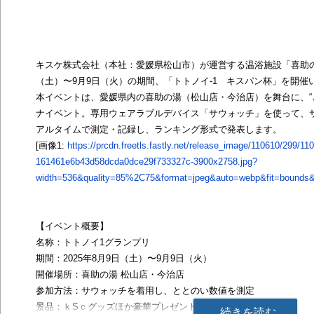
キスケ株式会社（本社：愛媛県松山市）が運営する温浴施設「喜助の湯
（土）〜9月9日（火）の期間、「トトノイ-1 キスパン杯」を開催
本イベントは、愛媛県内の喜助の湯（松山店・今治店）を舞台に、“
ナイベント。専用ウェアラブルデバイス「サウォッチ」を使って、サ
アルタイムで測定・記録し、ランキング形式で発表します。
[画像1:
https://prcdn.freetls.fastly.net/release_image/110610/299/11
161461e6b43d58dcda0dce29f733327c-3900x2758.jpg?
width=536&quality=85%2C75&format=jpeg&auto=webp&fit=bounds&b
【イベント概要】
名称：トトノイ1グランプリ
期間：2025年8月9日（土）〜9月9日（火）
開催場所：喜助の湯 松山店・今治店
参加方法：サウォッチを着用し、ととのい数値を測定
景品：ｋSｃグッズほか豪華プレゼント
続きを読む