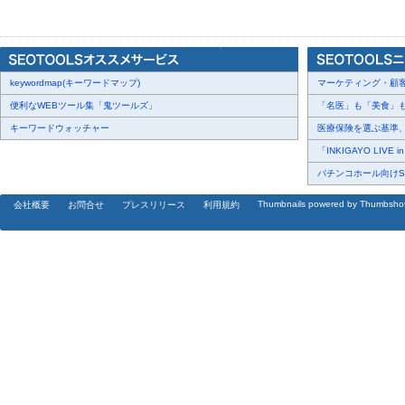
地下1,700ｍの地底から喜助の湯の源泉にまよいこんで地上に出た
び」を届けるためキスケ各店をパトロールしています。
キスパン紹介ページ：
https://kisuke.jp/character/kisupan/
[画像3:
https://prcdn.freetls.fastly.net/release_image/110610/299/11
keywordmap(キーワードマップ)
3316b3df6a4196dacb2b900ad99ebb26-2443x2700.png?
マーケティング・顧客・
width=536&quality=85%2C75&format=jpeg&auto=webp&fit=bounds&b
便利なWEBツール集「鬼ツールズ」
「名医」も「美食」も掲
キーワードウォッチャー
医療保険を選ぶ基準、圧
「INKIGAYO LIVE 
パチンコホール向けSN
Thumbnails powered by Thumbsho
会社概要
お問合せ
プレスリリース
利用規約
店舗：伊予の湯治場 喜助の湯
[画像4:
https://prcdn.freetls.fastly.net/release_image/110610/299/11
e5beec14cfca48d70e6f4b4e80cb4159-3900x2600.jpg?
width=536&quality=85%2C75&format=jpeg&auto=webp&fit=bounds&b
[画像5:
https://prcdn.freetls.fastly.net/release_image/110610/299/11
1275be9f3f93592c7f274ccb339001bb-3900x2600.jpg?
width=536&quality=85%2C75&format=jpeg&auto=webp&fit=bounds&b