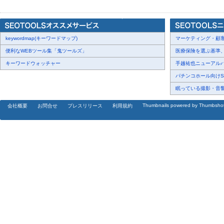
アクセス解析を軸としたウェブ解析スキルを身につけ、データを読
keywordmap(キーワードマップ)
の会得を目標とした資格です。グレード別に三つの資格があります
マーケティング・顧客・
ウェブ解析士
便利なWEBツール集「鬼ツールズ」
医療保険を選ぶ基準、圧
ウェブ解析及びウェブマーケティングの知識を習得h
https://www.wa
キーワードウォッチャー
手越祐也ニューアルバム
ウェブ解析士
パチンコホール向けSN
KPI設定や戦略立案のほか実践的な提案・コンサルティングスキル
眠っている撮影・音響・
https://www.waca.associates/jp/course/swac/
ウェブ解析士マスター
Thumbnails powered by Thumbsho
会社概要
お問合せ
プレスリリース
利用規約
ウェブ解析士の育成や企業研修などの講師として必要な教育・指導
https://www.waca.associates/jp/course/wam/
学習内容と取得までの
https://www.waca.associates/jp/course/wac/#sec02
講座のスケジュ
https://membership.waca.world/course/lecture-wac/
試験のスケジュ
https://membership.waca.world/course/exam-wac/
SNSマネージャーとは？
日本のすべての企業担当者がSNSの基本知識を持ち、運用できるこ