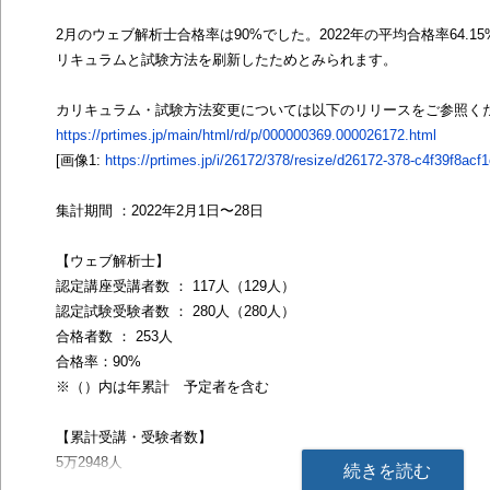
2月のウェブ解析士合格率は90%でした。2022年の平均合格率64.
リキュラムと試験方法を刷新したためとみられます。
カリキュラム・試験方法変更については以下のリリースをご参照く
https://prtimes.jp/main/html/rd/p/000000369.000026172.html
[画像1:
https://prtimes.jp/i/26172/378/resize/d26172-378-c4f39f8acf
集計期間 ：2022年2月1日〜28日
【ウェブ解析士】
認定講座受講者数 ： 117人（129人）
認定試験受験者数 ： 280人（280人）
合格者数 ： 253人
合格率：90%
※（）内は年累計 予定者を含む
【累計受講・受験者数】
5万2948人
続きを読む