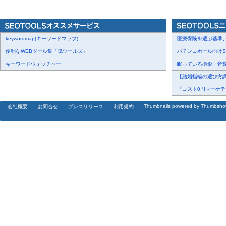
クな一面」をお届けしていく予定です。 このチーム公式アプリがご
と、ともに歩み、スポーツ界に新たな風を吹かしていける、そんな
keywordmap(キーワードマップ)
医療保険を選ぶ基準、圧
下町ゴリラズ公式アプリの特徴
便利なWEBツール集「鬼ツールズ」
パチンコホール向けSN
キーワードウォッチャー
眠っている撮影・音響・
特徴１.
【結婚指輪の選び方調査
【アプリのアイコンが下町ゴリラズのエンブレムに】
「コスト0円マーケティ
あなたのスマートフォンに下町ゴリラズのエンブレムが表示されま
Thumbnails powered by Thumbsho
会社概要
お問合せ
プレスリリース
利用規約
特徴２.
【タイムライン機能】
ホームタブにて、チーム最新情報が自動更新されます。
特徴３.
【速報配信】
テキストにて試合速報が配信されます。試合結果/日程も一覧で閲覧
特徴?
【プッシュ通知】