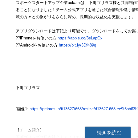
スポーツスタートアップ企業ookamiは、下町ゴリラズ様と共同制
ることになりました！チーム公式アプリを通じた試合情報や選手情報を
域の方々との繋がりをさらに深め、長期的な収益化を支援します。
アプリダウンロードは下記より可能です。ダウンロードをしてお楽
??iPhoneをお使いの方
https://apple.co/3eLapQx
??Androidをお使いの方
https://bit.ly/3Df489q
下町ゴリラズ
[画像1:
https://prtimes.jp/i/13627/668/resize/d13627-668-cc9f5bb6
【チーム紹介】
続きを読む
下町ゴリラズは日本社会人アメリカンフットボールリーグ「Xリーグ