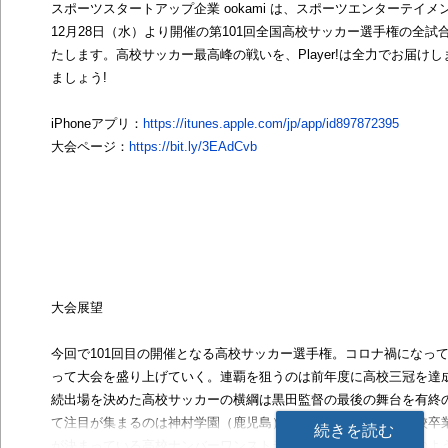
スポーツスタートアップ企業 ookami は、スポーツエンターテイメン
12月28日（水）より開催の第101回全国高校サッカー選手権の全試
たします。高校サッカー最高峰の戦いを、Player!は全力でお届けしま
ましょう!
iPhoneアプリ：
https://itunes.apple.com/jp/app/id897872395
大会ページ：
https://bit.ly/3EAdCvb
大会展望
今回で101回目の開催となる高校サッカー選手権。コロナ禍になっ
って大会を盛り上げていく。連覇を狙うのは前年度に高校三冠を達成
続出場を決めた高校サッカーの横綱は黒田監督の最後の舞台を有終
て注目が集まるのは神村学園（鹿児島）の福田師王だろう。高校卒
続きを読む
が決まっている高校ナンバーワンストライカーはこの大会でどのよ