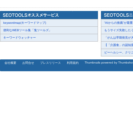
・準決勝
1/7(土)
12:05~ 未定 vs 未定：
https://bit.ly/3GKi514
keywordmap(キーワードマップ)
14:10~ 未定 vs 未定：
https://bit.ly/3tVatRB
“AIからの推薦”が最重要
便利なWEBツール集「鬼ツールズ」
もうサイズ失敗したくな
・決勝
キーワードウォッチャー
「がんは早期発見が大切
1/9(月)
【「介護食」の認知度調
14:10~ 未定 vs 未定：
https://bit.ly/3U5heez
ビーヘルシー、クリニッ
Thumbnails powered by Thumbsho
会社概要
お問合せ
プレスリリース
利用規約
<現地からリアルタイムで速報が届く！Player!導入チームの試合は
▼12/29(木)
12:05~ 東邦 vs 履正社：
https://bit.ly/3AIM9pU
12:05~ 帝京大可児 vs 岡山学芸館：
https://bit.ly/3GGxpf0
12:05~ 前橋育英 vs 日章学園：
https://bit.ly/3XGQ4h9
12:05~ 日本文理 vs 立正大淞南：
https://bit.ly/3XrFOJo
14:10~ 盛岡商 vs 帝京第五：
https://bit.ly/3U52r3h
14:10~ 丸岡 vs 高知：
https://bit.ly/3U3P7wa