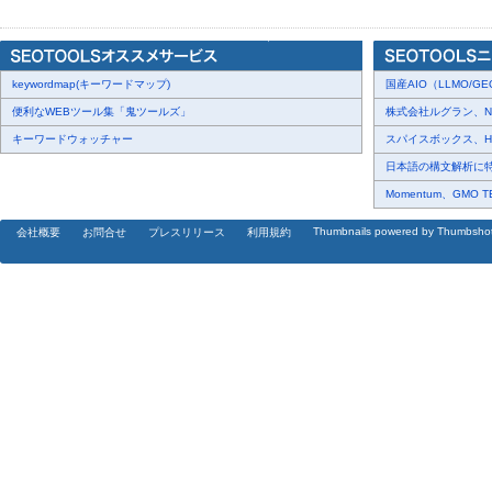
【東京本社】 〒105-0013 東京都港区浜松町一丁目2-17 ストーク
【仙台支社】 〒980-0022宮城県仙台市青葉区五橋1-1-58 ダイア
【代 表 者】 代表取締役 鹿島 雄介
keywordmap(キーワードマップ)
【設立年月】 2007年4月11日
国産AIO（LLMO/GEO
【資 本 金】 1700万円
便利なWEBツール集「鬼ツールズ」
株式会社ルグラン、NP Di
【Ｕ Ｒ Ｌ】
http://www.itall.co.jp/
キーワードウォッチャー
スパイスボックス、Haku
【事業内容】
日本語の構文解析に特化
・ウェブ制作、ウェブシステム開発、アプリ開発、SEO等を含むI
Momentum、GMO 
・保有するインターネットドメインを基盤としたインターネット
Thumbnails powered by Thumbsho
会社概要
お問合せ
プレスリリース
利用規約
・ジュエリー通販事業
【その他運営サイト】
・企業検索＋会社ホームページ無料制作「企業ネット」
http://ww
・検索ワード間違い変換サイト「間違い.net」
http://www.machiga
・web制作・EC構築等、受託開発窓口「ウェブ制作.net」
http://
＜本プレスリリースに関するお問い合わせは下記までお願いします
アイティオール株式会社 広報担当：井上真樹
電話番号:03-5777-2021(代表) FAX番号:03-5777-2022 E-mail:publicit