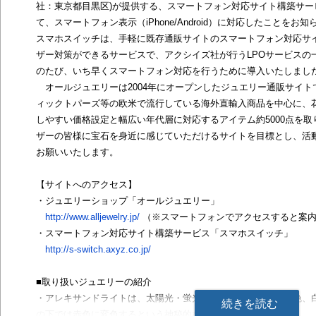
社：東京都目黒区)が提供する、スマートフォン対応サイト構築サー
て、スマートフォン表示（iPhone/Android）に対応したことをお
スマホスイッチは、手軽に既存通販サイトのスマートフォン対応サ
ザー対策ができるサービスで、アクシイズ社が行うLPOサービスの
のたび、いち早くスマートフォン対応を行うために導入いたしまし
オールジュエリーは2004年にオープンしたジュエリー通販サイト
ィックトパーズ等の欧米で流行している海外直輸入商品を中心に、
しやすい価格設定と幅広い年代層に対応するアイテム約5000点を
ザーの皆様に宝石を身近に感じていただけるサイトを目標とし、活
お願いいたします。
【サイトへのアクセス】
・ジュエリーショップ「オールジュエリー」
http://www.alljewelry.jp/
（※スマートフォンでアクセスすると案内
・スマートフォン対応サイト構築サービス「スマホスイッチ」
http://s-switch.axyz.co.jp/
■取り扱いジュエリーの紹介
・アレキサンドライトは、太陽光・蛍光灯等の光の下では暗緑色、
続きを読む
の下では赤色に変色するという神秘的な宝石です。