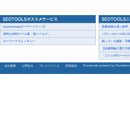
配信元企業：一般社団法人 日本健康生活推進協会
プレスリリース詳細へ
ドリームニューストップへ
keywordmap(キーワードマップ)
医療保険を選ぶ基準、圧
便利なWEBツール集「鬼ツールズ」
パチンコホール向けSN
キーワードウォッチャー
眠っている撮影・音響・
【結婚指輪の選び方調査
「コスト0円マーケティ
Thumbnails powered by Thumbsho
会社概要
お問合せ
プレスリリース
利用規約