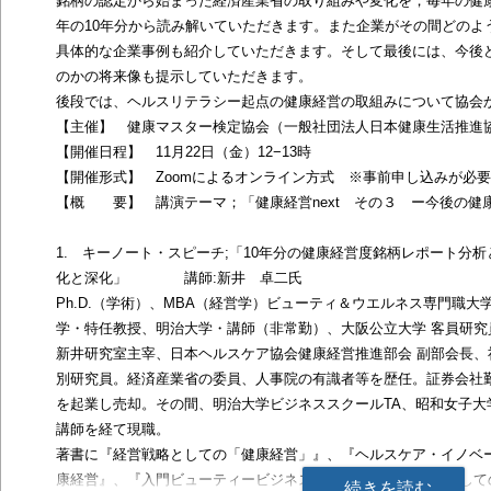
銘柄の認定から始まった経済産業省の取り組みや変化を，毎年の健康経営
年の10年分から読み解いていただきます。また企業がその間どのよ
具体的な企業事例も紹介していただきます。そして最後には、今後
のかの将来像も提示していただきます。
後段では、ヘルスリテラシー起点の健康経営の取組みについて協会
【主催】 健康マスター検定協会（一般社団法人日本健康生活推進
【開催日程】 11月22日（金）12−13時
【開催形式】 Zoomによるオンライン方式 ※事前申し込みが必
【概 要】 講演テーマ；「健康経営next その３ ー今後の健
1. キーノート・スピーチ;「10年分の健康経営度銘柄レポート分
化と深化」 講師:新井 卓二氏
Ph.D.（学術）、MBA（経営学）ビューティ＆ウエルネス専門職
学・特任教授、明治大学・講師（非常勤）、大阪公立大学 客員研究
新井研究室主宰、日本ヘルスケア協会健康経営推進部会 副部会長、
別研究員。経済産業省の委員、人事院の有識者等を歴任。証券会社
を起業し売却。その間、明治大学ビジネススクールTA、昭和女子大
講師を経て現職。
著書に『経営戦略としての「健康経営」』、『ヘルスケア・イノベ
康経営』、『入門ビューティービジネス』、『改訂 最強戦略として
続きを読む