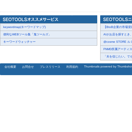
バザルト(R)ストーンは、婦人科医推奨技術としての認定や、血行
学術論文の発表など、常に「エビデンス（根拠）」を重視して展開
数年来あらゆる方法を試しても変化が得られなかったお客様が、バザル
keywordmap(キーワードマップ)
継続することで頭皮の透け範囲の縮小・髪質の変化・立ち上がりの
【BtoB企業の市場浸
別に関わらず継続ケアで変化が確認された再現性をあらためて示す
便利なWEBツール集「鬼ツールズ」
AIがお店を探すとき、
キーワードウォッチャー
@cosme STORE 
「バザルトストーンセラピスト養成講座」では、この科学的根拠に
FNMD所属アーティスト 
国47都道府県で展開しています。当スクールは、正しい知識と技術
「夫を信じたい。でも、
とで、エステ業界全体の信頼性向上と、サロン経営の持続的な安定
Thumbnails powered by Thumbsho
会社概要
お問合せ
プレスリリース
利用規約
【バザルト(R)ストーンセラピスト養成講座 公式サイト】
https://www.basaltschool-wellfit.jp
配信元企業：株式会社ウェルフィット
プレスリリース詳細へ
ドリームニューストップへ