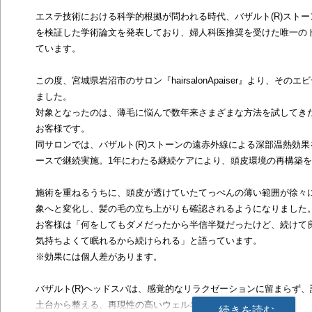
エステ技術における科学的根拠が問われる時代、バザルト(R)スト
を検証した学術論文を発表しており、婦人科医推奨を受けた唯一の
ています。
この度、宮城県岩沼市のサロン『hairsalonApaiser』より、そ
ました。
対象となったのは、薄毛に悩んで数年来さまざまな方法を試してき
お客様です。
同サロンでは、バザルト(R)ストーンの遠赤外線による深部温熱効
ースで継続実施。1年にわたる継続ケアにより、頭皮環境の再構築
施術を重ねるうちに、頭皮が透けていたてっぺんの薄い範囲が徐々
象へと変化し、髪の毛の立ち上がりも確認されるようになりました
お客様は「何をしてもダメだったから半信半疑だったけど、続けて
気持ちよくて眠れるから続けられる」と語っています。
※効果には個人差があります。
バザルト(R)ヘッドスパは、感覚的なリラクゼーションに留まらず
土台から整える、再現性の高いウェルネスメニューです。
続きを読む