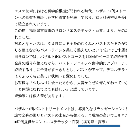
エステ技術における科学的根拠が問われる時代、バザルト(R)スト
ンへの影響を検証した学術論文を発表しており、婦人科医推奨を受
て確立されています。
この度、福岡県古賀市のサロン『エステテック・百笑』より、その
れました。
対象となったのは、冷え性による全身のむくみとバストのたるみが
りを整えながらバストラインを美しく整えたいという想いでご来店
同サロンでは、バザルト(R)バストコースを月2回のペースで継続
全身の巡りを整えながら、バスト・デコルテへ集中的にアプローチ
継続するうちに全身がすっきりとし、バストがアップ。デコルテラ
よくふっくらと美しい状態へと変化しました。
お客様は「久しぶりに会った方から、大昔からぜんぜん変わってい
トと体型になれてとても嬉しい」と語っています。
※効果には個人差があります。
バザルト(R)バストトリートメントは、感覚的なリラクゼーション
論で全身の巡りとバストの土台から整える、再現性の高いウェルネ
■症例提供サロン：エステテック・百笑（福岡県古賀市）