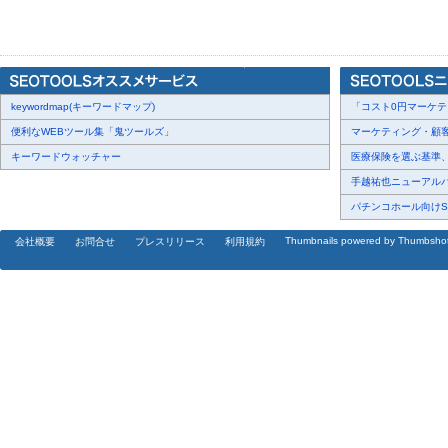
を検証した学術論文の発表など、常に「エビデンス（根拠）」を重
の症例は、冷え性・むくみ・バストのたるみという複合的な悩みを抱
ケアを月2回継続することで全身のすっきり感・デコルテの整い・
化が確認されるという、遠赤外線による深部からの体温調節・血行改
keywordmap(キーワードマップ)
高い再現性をもって発揮されていることを示す一例です。
「コスト0円マーケティ
便利なWEBツール集「鬼ツールズ」
マーケティング・顧客・
「バザルトストーンセラピスト養成講座」では、この科学的根拠に
キーワードウォッチャー
医療保険を選ぶ基準、圧
国47都道府県で展開しています。当スクールは、正しい知識と技術
手越祐也ニューアルバム
とで、エステ業界全体の信頼性向上と、サロン経営の持続的な安定
パチンコホール向けSN
【バザルト(R)ストーンセラピスト養成講座 公式サイト】
Thumbnails powered by Thumbsho
会社概要
お問合せ
プレスリリース
利用規約
https://www.basaltschool-wellfit.jp
配信元企業：株式会社ウェルフィット
プレスリリース詳細へ
ドリームニューストップへ