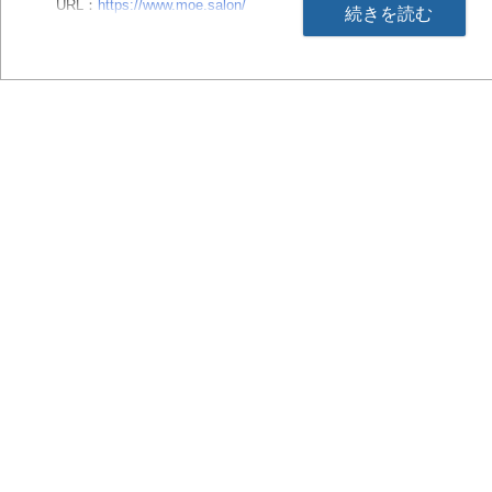
URL：
https://www.moe.salon/
続きを読む
【画像
https://www.dreamnews.jp/press/350562/images/bodyimage1
「講座を受けて帰ったら親から若くなったね、弟から美容整形した
福岡県古賀市の『エステテック・百笑』オーナー・遠藤氏がバザルト
があり効果効能があること、そして自身が体験して実感したことで
「若くなったね」、弟から「美容整形したみたい」と言われるほど
可能性を確信したといいます。
「他店との差別化ができ、リピート率が上がりました。エビデンス
心してお客様に提供できます。セラピストの身体の負担は少ないで
変喜んでいただいています」と遠藤氏は語ります。
まだバザルト(R)を知らない方へ、遠藤氏はこう語ります。「エビ
安心してお客様に提供できますよ。長く続けられる施術です」
※効果には個人差があります。
バザルト(R)ストーン本部校（株式会社ウェルフィット）からのコメ
バザルト(R)ストーンは、婦人科医推奨技術としての認定や、血行