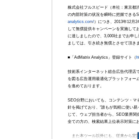
株式会社フルスピード（本社：東京都渋
の内部対策の状況を瞬時に把握できるSEO分析
analytics.com/
）につき、2013年12
して無償提供キャンペーンを実施して
に達しましたので、3,000社までお
ましては、引き続き無償とさせて頂き
■「AdMatrix Analytics」登録サイト（
h
技術系インターネット総合広告代理店
を図る広告運用最適化プラットフォーム「
を進めております。
SEO分野においても、コンテンツ・マ
針を掲げており、“誰もが気軽に使い易く”を
じて、ウェブ担当者から、SEO業界関
全ての方の、検索結果上位表示対策に
また本ツール以外にも、従来から定評