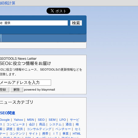
相続税計算
EOに役立つ情報やニュース、SEOTOOLSの更新情報などを
信致します。
powered by blaynmail
SEO関連
Google
｜
Yahoo
｜
MSN
｜
SEO
｜
SEM
｜
LPO
｜
サービ
ス
｜
コンピュータ
｜
会計
｜
商品
｜
システム
｜
通信
｜
検
索
｜
調査
｜
提供
｜
コンサルティング
｜
ベンチャー
｜
セミ
ナー
｜
コンテンツ
｜
サイト
｜
携帯
｜
ＩＴ
｜
事業
｜
HTML