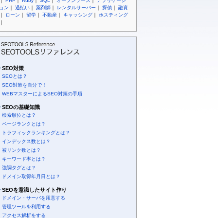
｜
PHP
｜
Ruby
｜
SQL
｜
オープンソース
｜
アプリケーシ
ョン
｜
過払い
｜
薬剤師
｜
レンタルサーバー
｜
探偵
｜
融資
｜
ローン
｜
留学
｜
不動産
｜
キャッシング
｜
ホスティング
｜
SEO対策
SEOとは？
SEO対策を自分で！
WEBマスターによるSEO対策の手順
SEOの基礎知識
検索順位とは？
ページランクとは？
トラフィックランキングとは？
インデックス数とは？
被リンク数とは？
キーワード率とは？
強調タグとは？
ドメイン取得年月日とは？
SEOを意識したサイト作り
ドメイン・サーバを用意する
管理ツールを利用する
アクセス解析をする