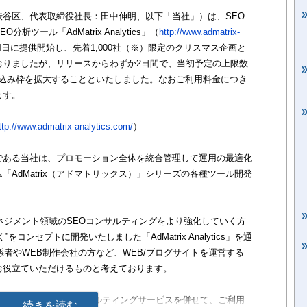
谷区、代表取締役社長：田中伸明、以下「当社」）は、SEO
ツール「AdMatrix Analytics」（
http://www.admatrix-
月24日に提供開始し、先着1,000社（※）限定のクリスマス企画と
おりましたが、リリースからわずか2日間で、当初予定の上限数
申し込み枠を拡大することといたしました。なおご利用料金につき
ます。
ttp://www.admatrix-analytics.com/
）
である当社は、プロモーション全体を統合管理して運用の最適化
AdMatrix（アドマトリックス）」シリーズの各種ツール開発
ネジメント領域のSEOコンサルティングをより強化していく方
コンセプトに開発いたしました「AdMatrix Analytics」を通
係者やWEB制作会社の方など、WEB/ブログサイトを運営する
お役立ていただけるものと考えております。
のある当社SEOコンサルティングサービスを併せて、ご利用
続きを読む