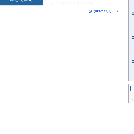
ANKS! 10th Anniversary「THE GRAND GAME」を、4
14日(日)まで開催いたします。
@Pressリリースへ
遊び）」の本質は、「相互作用（インタラクション）」とも言わ
のキャラクターが動き出す、しかし偶発的な動きで毎度違った結
ではのドキドキ・ワクワクを、来街者の皆さまとグランフロント
なインタラクションになぞらえ、思い出に残る「共創体験」をゲ
グランフロント大阪の広大な公共空間であるうめきた広場やナレッジ
な「ゲーム(遊び)」コンテンツが多数出現。レトロポップな8
ンベーダー」「パックマン」「ソニック・ザ・ヘッジホッグ」と
目見たらワクワクし、つい遊びたくなる・参加したくなるグラン
ります。
ases/347571/img_347571_2.jpg
プ
ersary「THE GRAND GAME」
日(日)
・南館・うめきた広場 ほか、各所