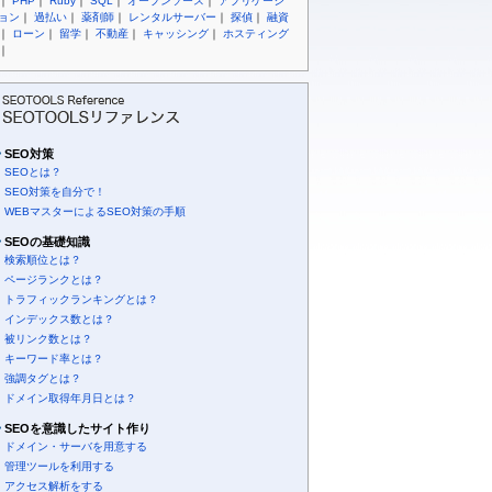
｜
PHP
｜
Ruby
｜
SQL
｜
オープンソース
｜
アプリケーシ
ョン
｜
過払い
｜
薬剤師
｜
レンタルサーバー
｜
探偵
｜
融資
｜
ローン
｜
留学
｜
不動産
｜
キャッシング
｜
ホスティング
｜
SEO対策
SEOとは？
SEO対策を自分で！
WEBマスターによるSEO対策の手順
SEOの基礎知識
検索順位とは？
ページランクとは？
トラフィックランキングとは？
インデックス数とは？
被リンク数とは？
キーワード率とは？
強調タグとは？
ドメイン取得年月日とは？
SEOを意識したサイト作り
ドメイン・サーバを用意する
管理ツールを利用する
アクセス解析をする