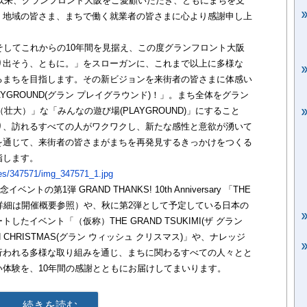
き以来、グランフロント大阪をご愛顧いただき、ともにまちを支
、地域の皆さま、まちで働く就業者の皆さまに心より感謝申し上
そしてこれからの10年間を見据え、この度グランフロント大阪
り出そう、ともに。」をスローガンに、これまで以上に多様な
るまちを目指します。その新ビジョンを来街者の皆さまに体感い
AYGROUND(グラン プレイグラウンド)！」。まち全体をグラン
（壮大）」な「みんなの遊び場(PLAYGROUND)」にすること
り、訪れるすべての人がワクワクし、新たな感性と意欲が湧いて
を通じて、来街者の皆さまがまちを再発見するきっかけをつくる
指します。
ases/347571/img_347571_1.jpg
の第1弾 GRAND THANKS! 10th Anniversary 「THE
)」（詳細は開催概要参照）や、秋に第2弾として予定している日本の
たイベント「（仮称）THE GRAND TSUKIMI(ザ グラン
H CHRISTMAS(グラン ウィッシュ クリスマス)」や、ナレッジ
行われる多様な取り組みを通じ、まちに関わるすべての人々とと
体験を、10年間の感謝とともにお届けしてまいります。
D GAME」 開催概要
続きを読む