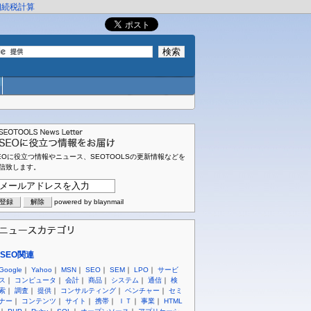
相続税計算
EOに役立つ情報やニュース、SEOTOOLSの更新情報などを
信致します。
powered by blaynmail
SEO関連
Google
｜
Yahoo
｜
MSN
｜
SEO
｜
SEM
｜
LPO
｜
サービ
ス
｜
コンピュータ
｜
会計
｜
商品
｜
システム
｜
通信
｜
検
索
｜
調査
｜
提供
｜
コンサルティング
｜
ベンチャー
｜
セミ
ナー
｜
コンテンツ
｜
サイト
｜
携帯
｜
ＩＴ
｜
事業
｜
HTML