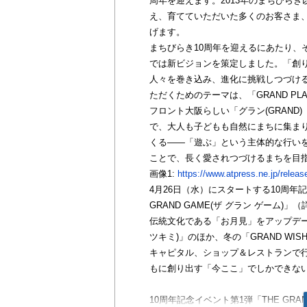
周年を迎えます。2013年のまちびら
え、育てていただいた多くのお客さま
げます。
まちびらき10周年を迎えるにあたり、
では新ビジョンを策定しました。「創
人々を巻き込み、進化に挑戦しつづけ
ただくためのテーマは、「GRAND PL
フロント大阪らしい「グラン(GRAND)
で、大人も子どもも自然にまちに集ま
くる――「遊ぶ」という主体的な行い
ことで、長く愛されつづけるまちを目
画像1:
https://www.atpress.ne.jp/rele
4月26日（水）にスタートする10周年記念イベント
GRAND GAME(ザ グラン ゲーム
伝統文化である「お月見」をアップデートし
ツキミ)」のほか、冬の「GRAND WIS
キャピタル、ショップ＆レストランで
もに創り出す「今ここ」でしかできない
10周年記念イベント第1弾「THE GRAN