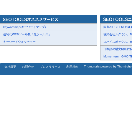
液」には、組織が受けたダメージを修復する働きがあり、『AAPEの
併せて、スキンケアの効果を高めています。
＜AAPE＞
keywordmap(キーワードマップ)
商品名 ： AAPE ニュートリエント フェイシャル トナー(化
国産AIO（LLMO/GEO
URL ：
http://aapejapan.com/item/aape_toner.html
便利なWEBツール集「鬼ツールズ」
株式会社ルグラン、NP Di
希望小売価格： 17,170円(税込み)
キーワードウォッチャー
スパイスボックス、Haku
日本語の構文解析に特化
商品名 ： AAPE コンティニュアス リニューアル セラム(美
Momentum、GMO 
URL ：
http://aapejapan.com/item/aape_serum.html
Thumbnails powered by Thumbsho
会社概要
お問合せ
プレスリリース
利用規約
希望小売価格： 35,930円(税込み)
商品名 ： AAPE セル リバイタリゼーション マスク
URL ：
http://aapejapan.com/item/aape_mask.html
希望小売価格： 35,930円(税込み)
＜AOOA＞
商品名 ： AOOA アンプル(美容液)
URL ：
http://aapejapan.com/item/aooa_ampoule.html
希望小売価格： 12,800円(税込み)