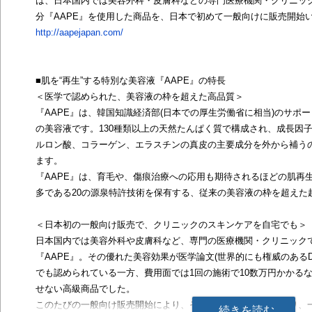
は、日本国内では美容外科・皮膚科などの専門医療機関・クリニッ
分『AAPE』を使用した商品を、日本で初めて一般向けに販売開始
http://aapejapan.com/
■肌を“再生”する特別な美容液『AAPE』の特長
＜医学で認められた、美容液の枠を超えた高品質＞
『AAPE』は、韓国知識経済部(日本での厚生労働省に相当)のサポ
の美容液です。130種類以上の天然たんぱく質で構成され、成長因
ルロン酸、コラーゲン、エラスチンの真皮の主要成分を外から補う
ます。
『AAPE』は、育毛や、傷痕治療への応用も期待されるほどの肌再
多である20の源泉特許技術を保有する、従来の美容液の枠を超えた
＜日本初の一般向け販売で、クリニックのスキンケアを自宅でも＞
日本国内では美容外科や皮膚科など、専門の医療機関・クリニック
『AAPE』。その優れた美容効果が医学論文(世界的にも権威のあるDermato
でも認められている一方、費用面では1回の施術で10数万円かかる
せない高級商品でした。
このたびの一般向け販売開始により、そのコストは大幅に下がり、
続きを読む