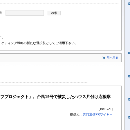
索
す。
ーケティング戦略の新たな選択肢としてご活用下さい。
前へ戻る
ブプロジェクト」。台風19号で被災したハウス片付け応援隊
[19/10/21]
提供元：
共同通信PRワイヤー