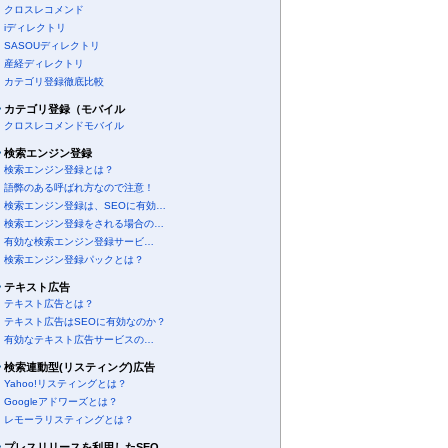
クロスレコメンド
iディレクトリ
SASOUディレクトリ
産経ディレクトリ
カテゴリ登録徹底比較
カテゴリ登録（モバイル
クロスレコメンドモバイル
検索エンジン登録
検索エンジン登録とは？
語弊のある呼ばれ方なので注意！
検索エンジン登録は、SEOに有効…
検索エンジン登録をされる場合の…
有効な検索エンジン登録サービ…
検索エンジン登録パックとは？
テキスト広告
テキスト広告とは？
テキスト広告はSEOに有効なのか？
有効なテキスト広告サービスの…
検索連動型(リスティング)広告
Yahoo!リスティングとは？
Googleアドワーズとは？
レモーラリスティングとは？
プレスリリースを利用したSEO