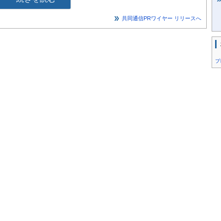
した。
たら、ぜひ、よろしくお願いいたします。
共同通信PRワイヤー リリースへ
日）小雨決行
プ
21
会社あり
子 タオル マスク 飲み物など
すので不要です
ト