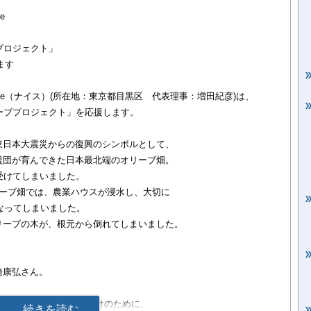
e
プロジェクト」
ます
Ce（ナイス）(所在地：東京都目黒区 代表理事：増田紀彦)は、
ーブプロジェクト」を応援します。
東日本大震災からの復興のシンボルとして、
援団が育んできた日本最北端のオリーブ畑。
受けてしまいました。
リーブ畑では、農業ハウスが浸水し、大切に
になってしまいました。
リーブの木が、根元から倒れてしまいました。
、
崎康弘さん。
災した農業ハウス内の片付けのために、
続きを読む