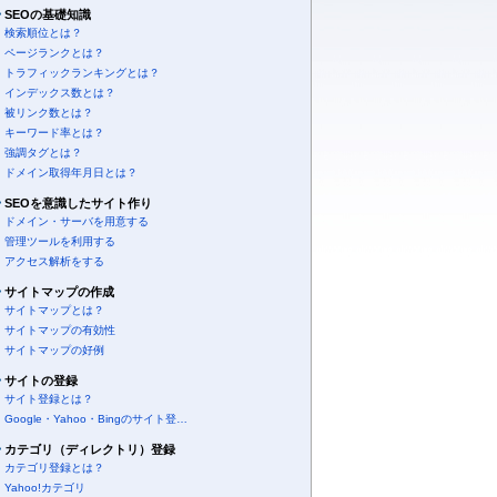
SEOの基礎知識
検索順位とは？
ページランクとは？
トラフィックランキングとは？
インデックス数とは？
被リンク数とは？
キーワード率とは？
強調タグとは？
ドメイン取得年月日とは？
SEOを意識したサイト作り
ドメイン・サーバを用意する
管理ツールを利用する
アクセス解析をする
サイトマップの作成
サイトマップとは？
サイトマップの有効性
サイトマップの好例
サイトの登録
サイト登録とは？
Google・Yahoo・Bingのサイト登…
カテゴリ（ディレクトリ）登録
カテゴリ登録とは？
Yahoo!カテゴリ