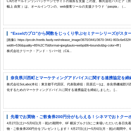
CXのオールインワンパッケージでサイトの成長を支援 この度、株式会社パスピア（所
幅上 由実 ）は、オールインワンの、web接客ツールの支援クラウド「paspia」（...
“Excelのプロ”から関数をじっくり学ぶセミナーシリーズがスター
[画像1: https://prcdn.freetls.fastly.net/release_image/3670/3441/3670-3441-803c6e63
width=536&quality=85%2C75&format=jpeg&auto=webp&fit=bounds&bg-color=fff ]
株式会社クリーク・アンド・リバー社（C&...
奈良県川西町とマーケティングアドバイスに関する連携協定を締
株式会社SoLabo(本社：東京都千代田区、代表取締役：田原広一)は、奈良県磯城郡
化するためのマーケティングドバイスに関する連携協定を締結しました。 [...
先着でお買物・ご飲食券200円分がもらえる！シネマでおトクーポ
4月27日(土)〜5月6日(月・祝)の期間中、6F 横浜ブルク13にご来場いただいた各日先
物・ご飲食券200円分をプレゼントします！ 4月27日(土)〜5月6日(月・祝)の期間中、6F 