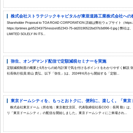
株式会社ストラテジックキャピタルが東亜道路工業株式会社への株主
Shareholder Proposal to TOA ROAD CORPORATION 詳細は弊社ウェブサイト（https
https://prtimes.jp/i/52343/75/resize/d52343-75-dd20190522bd37b3d996-0.jpg ]
LIMITED SOLELY IN ITS...
弥生、オンデマンド配信で定額減税セミナーを実施
定額減税制度の概要と6月からの給与計算で気を付けるポイントをわかりやすく解説 弥
社長執行役員:前山 貴弘、以下「弥生」)は、2024年6月から開始する「定額...
東京ドームシティを、もっとおトクに、便利に、楽しく。「東京ドー
株式会社東京ドーム（所在地：東京都文京区、代表取締役社長COO：長岡 勤）は、2
リ「東京ドームシティ」の配信を開始しました。東京ドームシティにご来場され...