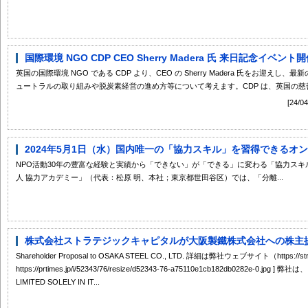
国際環境 NGO CDP CEO Sherry Madera 氏 来日記念イベン
英国の国際環境 NGO である CDP より、CEO の Sherry Madera 氏をお迎
ュートラルの取り組みや脱炭素経営の進め方等について考えます。CDP は、英国の慈善.
[24
2024年5月1日（水）国内唯一の「協力スキル」を習得できるオンラ
NPO活動30年の豊富な経験と実績から「できない」が「できる」に変わる「協力スキ
人 協力アカデミー」（代表：松原 明、本社；東京都世田谷区）では、「分離...
株式会社ストラテジックキャピタルが大阪製鐵株式会社への株主提案
Shareholder Proposal to OSAKA STEEL CO., LTD. 詳細は弊社ウェブサイト（https:
https://prtimes.jp/i/52343/76/resize/d52343-76-a75110e1cb182db0282e-0.jpg ]
LIMITED SOLELY IN IT...