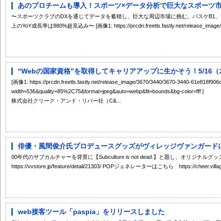
あのプロチームも導入！スポーツ×データ分析で巨大なスポーツ市場に挑
〜スポーツクラブのDXを通じてデータを蓄積し、巨大な周辺市場に挑む。バスケB1、サ
上のYoY成長率は880%超見込み〜 [画像1: https://prcdn.freetls.fastly.net/release_image/54
“Webの国家資格”を取得してキャリアアップに生かそう！5/16（木
[画像1: https://prcdn.freetls.fastly.net/release_image/3670/3440/3670-3440-61e818f9
width=536&quality=85%2C75&format=jpeg&auto=webp&fit=bounds&bg-color=fff ]
株式会社クリーク・アンド・リバー社（C&...
俳優・風間俊介氏プロデュースグッズがヴィレッジヴァンガード
00年代のサブカルチャーを背景に【Subculture is not dead.】と題し、オリジ
https://vvstore.jp/feature/detail/21303/ POPジェネレーターはこちら https://cheer.village-v
web接客ツール「paspia」をリリースしました