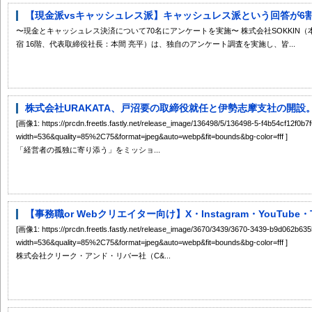
【現金派vsキャッシュレス派】キャッシュレス派という回答が6割以
〜現金とキャッシュレス決済について70名にアンケートを実施〜 株式会社SOKKIN（本社
宿 16階、代表取締役社長：本間 亮平）は、独自のアンケート調査を実施し、皆...
株式会社URAKATA、戸沼要の取締役就任と伊勢志摩支社の開設。CO Bl
[画像1: https://prcdn.freetls.fastly.net/release_image/136498/5/136498-5-f4b54cf12f0
width=536&quality=85%2C75&format=jpeg&auto=webp&fit=bounds&bg-color=fff ]
「経営者の孤独に寄り添う」をミッショ...
【事務職or Webクリエイター向け】X・Instagram・YouTube・
[画像1: https://prcdn.freetls.fastly.net/release_image/3670/3439/3670-3439-b9d062
width=536&quality=85%2C75&format=jpeg&auto=webp&fit=bounds&bg-color=fff ]
株式会社クリーク・アンド・リバー社（C&...