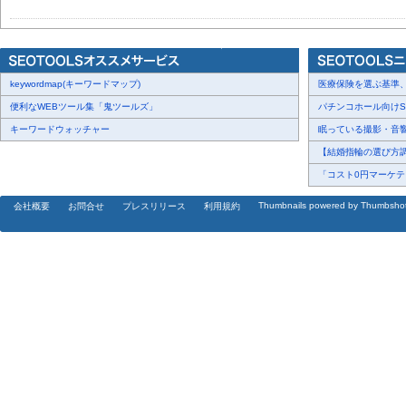
keywordmap(キーワードマップ)
医療保険を選ぶ基準、圧
便利なWEBツール集「鬼ツールズ」
パチンコホール向けSN
キーワードウォッチャー
眠っている撮影・音響・
【結婚指輪の選び方調査
「コスト0円マーケティ
Thumbnails powered by Thumbsho
会社概要
お問合せ
プレスリリース
利用規約