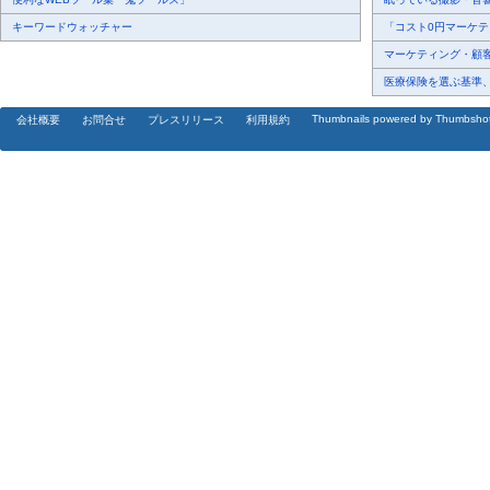
キーワードウォッチャー
「コスト0円マーケティ
マーケティング・顧客・
医療保険を選ぶ基準、圧
Thumbnails powered by Thumbsho
会社概要
お問合せ
プレスリリース
利用規約