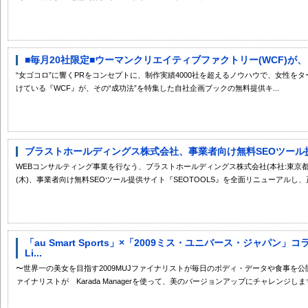
■毎月20社限定■ウーマンクリエイティブファクトリー(WCF)が、
“女ゴコロ”に響くPRをコンセプトに、制作実績4000社を超えるノウハウで、女性を
けている『WCF』が、その“成功法”を特集した自社企画ブックの無料提供キ...
ブラストホールディングス株式会社、事業者向け無料SEOツール提供サ
WEBコンサルティング事業を行なう、ブラストホールディングス株式会社(本社:東京都
(木)、事業者向け無料SEOツール提供サイト『SEOTOOLS』を全面リニューアルし、正.
「au Smart Sports」×「2009ミス・ユニバース・ジャパン」コラボ【
Li...
〜世界一の美女を目指す2009MUJファイナリストが毎日のボディ・データや食事を公開
ァイナリストが Karada Managerを使って、美のバージョンアップにチャレンジします.