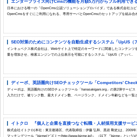
エンタープライズ向けCmsの機能を月額5万円からフル利用できる「O
日本における唯一の「OpenCms公認ソリューションプロバイダ」である株式会社ユ
OpenCmsをすぐにご利用になれる、専用サーバとOpenCmsのセットアップを組み合わせた
SEO対策のためにコンテンツを自動生成するシステム「UpUS（ア
インキュベクス株式会社は、Webサイト上で特定のキーワードに関連したコンテンツ
量を増加させ、検索エンジンでの上位表示を可能にするシステム「UpUS（アッパ...
ディーボ、英語圏向けSEOチェックツール「Competitors' Chec
ディーボは、英語圏向けのSEOチェックツール「hanasakigani.org」の第2弾サービス「Co
入力だけで、被リンク数、最大ドメイン数、ページランク、ドメイン年齢などを一覧とグ
イトクロ 『個人と企業を直接つなぐ転職・人材採用支援サービス -b
株式会社イトクロ(本社：東京都港区、代表取締役：伊藤 弘和、黒岩 剛史)は、2009
マッチングツール『bizme(ビズミー/http://www.bizme.jp/)』 （以下 『bizme』という)の.