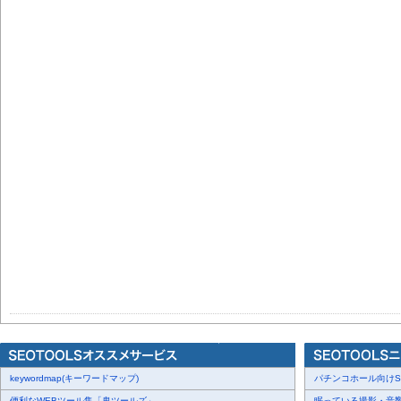
keywordmap(キーワードマップ)
パチンコホール向けSN
便利なWEBツール集「鬼ツールズ」
眠っている撮影・音響・