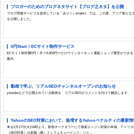
ブロガーのためのブログネタサイト【ブログ之ネタ】を公開
ブログ関連サービスを提供している「ありくいproject」では、この度、アジア初と
を公開しました。
0円Start！ECサイト制作サービス
ECサイト制作費0円！月々9,800円〜だけでインターネット通販ショップ運営ができ
案内
動画で学ぶ、リアルSEOチャンネルオープンのお知らせ
youtubeなどで公開されている動画を、リアルSEOがコメントを付けて解説します。
YahooのSEO対策において、急増するYahooペナルティの最新情
来る2月17日(火)16時より、新宿オークタワーにて検索エンジン対策の本場、アメリ
（SEO対策）の老舗（株）インフォキュービック・ジャ...