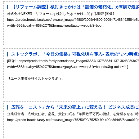
【リフォーム調査】検討きっかけは「設備の老朽化」が8割で最多。
株式会社NEXER・リフォームを検討したきっかけに関する調査 [画像1:
https://prcdn.freetls.fastly.net/release_image/44800/2009/44800-2009-f7148649258
width=536&quality=85%2C75&format=jpeg&auto=webp&fit=bou...
ストックラボ、「今日の価格」可視化UIを導入- 表示の“いつ時点か
[画像1: https://prcdn.freetls.fastly.net/release_image/66534/137/66534-137-36d698f
width=536&quality=85%2C75&format=jpeg&auto=webp&fit=bounds&bg-color=fff ]
リユース事業を行うストックラボ（...
広報を「コスト」から「未来の売上」に変える！ ビジネス成長に直
企業経営者・広報責任者、必見。貴社に眠る「年間数千万円の価値」を覚醒させる2時間 
https://prcdn.freetls.fastly.net/release_image/75250/99/75250-99-c92d864d5f3cace01