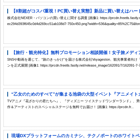
【8割超がコスパ重視！PC買い替え実態】新品に買い替えはハード
株式会社NEXER・パソコンの買い替えに関する調査 [画像1: https://prcdn.freetls.fastly.net/re
ec294d393f645c0d4d269cc51ab108d7-750x450.png?width=536&quality=85%2C75&forma
【旅行・観光特化】無料プロモーション相談開催！女子旅メディアと
SNSや動画を通じて、“旅のきっかけ”を届ける株式会社Voyageston、観光事業者向
ンを正式展開 [画像1: https://prcdn.freetls.fastly.net/release_image/162091/7/162091-7-
“乙女のためのすべて”が集まる池袋の大型イベント『アニメイトガー
TVアニメ『花ざかりの君たちへ』、『ディズニー ツイステッドワンダーランド』、男性
作＆アーティストのスペシャルステージを無料でお届け！ [画像1: https://prcdn.fr...
現場DXプラットフォームのカミナシ、テクノポートのホワイトペー