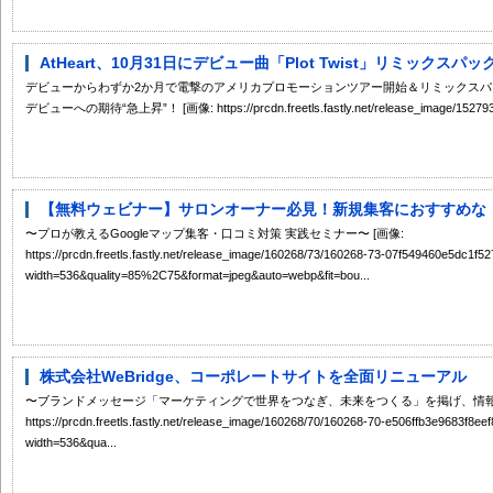
AtHeart、10月31日にデビュー曲「Plot Twist」リミックスパックを
デビューからわずか2か月で電撃のアメリカプロモーションツアー開始＆リミックスパック『Plot
デビューへの期待“急上昇”！ [画像: https://prcdn.freetls.fastly.net/release_image/152793/
【無料ウェビナー】サロンオーナー必見！新規集客におすすめな「Go
〜プロが教えるGoogleマップ集客・口コミ対策 実践セミナー〜 [画像:
https://prcdn.freetls.fastly.net/release_image/160268/73/160268-73-07f549460e5dc1
width=536&quality=85%2C75&format=jpeg&auto=webp&fit=bou...
株式会社WeBridge、コーポレートサイトを全面リニューアル
〜ブランドメッセージ「マーケティングで世界をつなぎ、未来をつくる」を掲げ、情報発
https://prcdn.freetls.fastly.net/release_image/160268/70/160268-70-e506ffb3e9683f8e
width=536&qua...