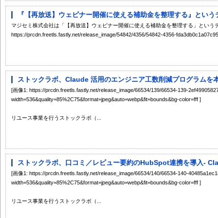
『【再放送】ウェビナー開催に使える補助金を整理する』というテー
マジセミ株式会社は「【再放送】ウェビナー開催に使える補助金を整理する」というテー
https://prcdn.freetls.fastly.net/release_image/54842/4356/54842-4356-fda3db0c1a07c
ストックラボ、Claude 活用のエンジニア工数削減プログラムを本番
[画像1: https://prcdn.freetls.fastly.net/release_image/66534/139/66534-139-2ef4990
width=536&quality=85%2C75&format=jpeg&auto=webp&fit=bounds&bg-color=fff ]
リユース事業を行うストックラボ（...
ストックラボ、口コミ／レビュー要約のHubSpot連携を導入- Cla
[画像1: https://prcdn.freetls.fastly.net/release_image/66534/140/66534-140-40485a1
width=536&quality=85%2C75&format=jpeg&auto=webp&fit=bounds&bg-color=fff ]
リユース事業を行うストックラボ（...