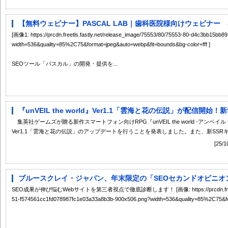
【無料ウェビナー】PASCAL LAB｜歯科医院様向けウェビナー S
[画像1: https://prcdn.freetls.fastly.net/release_image/75553/80/75553-80-d4c3bb15
width=536&quality=85%2C75&format=jpeg&auto=webp&fit=bounds&bg-color=fff ]
SEOツール「パスカル」の開発・提供を...
『unVEIL the world』Ver1.1「雲海と花の伝説」が配信開始！
集英社ゲームズが贈る新作スマートフォン向けRPG『unVEIL the world -アンベイ
Ver1.1「雲海と花の伝説」のアップデートを行うことを発表しました。また、新SSRキャ
[25/1
ブルースクレイ・ジャパン、年末限定の「SEOセカンドオピニオン
SEO成果が伸び悩むWebサイトを第三者視点で徹底診断します！ [画像: https://prcdn.freetls.fastl
51-f574561cc1fd078987fc1e03a33a8b3b-900x506.png?width=536&quality=85%2C75&fo