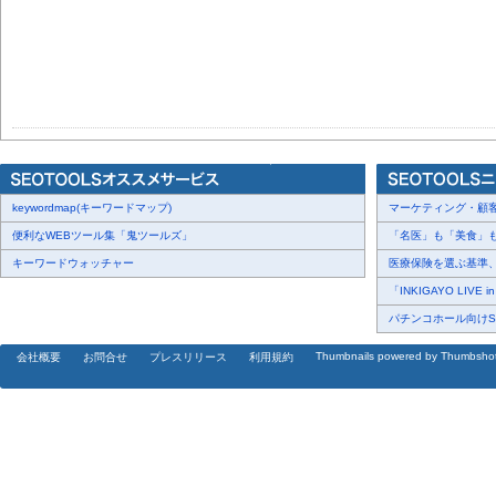
keywordmap(キーワードマップ)
マーケティング・顧客・
便利なWEBツール集「鬼ツールズ」
「名医」も「美食」も掲
キーワードウォッチャー
医療保険を選ぶ基準、圧
「INKIGAYO LIVE 
パチンコホール向けSN
Thumbnails powered by Thumbsho
会社概要
お問合せ
プレスリリース
利用規約