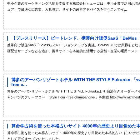
中小企業のマーケティング活動を支援する株式会社ヒューゴは、中小企業で活用が増
ュア）で最適な広告文、入札設定、サイトの改善アドバイスを行うことでイ...
【プレスリリース】ビートレンド、携帯向け販促SaaS「BeMss（ビ
携帯向け販促SaaS「BeMss」のバージョンアップを実施、BeMss 3.0では業界初
画配信サービスなどを追加。携帯サイトを本格的に活用する店舗・企業の運用コスト..
博多のアーバンリゾートホテル WITH THE STYLE Fukuoka 「swee
free c...
博多のアーバンリゾートホテル WITH THE STYLE Fukuokaより 宿泊付きオーダーメ
ャンパンのフリーフロー 「Style Hour -free champangne-」を開催 http://www.withthestyle
算命学占術を使った本格占いサイト 4000年の歴史より目覚めた本
算命学占術を使った本格占いサイト 4000年の歴史より目覚めた本格的占い［占いナビ☆算命
として正式オープンいたしました。