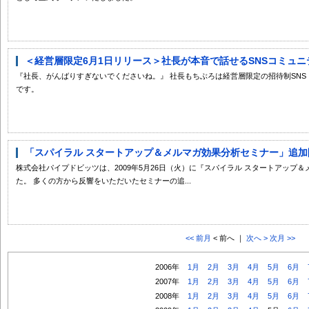
＜経営層限定6月1日リリース＞社長が本音で話せるSNSコミュニティ
『社長、がんばりすぎないでくださいね。』 社長もちぶろは経営層限定の招待制SN
です。
「スパイラル スタートアップ＆メルマガ効果分析セミナー」追加
株式会社パイプドビッツは、2009年5月26日（火）に『スパイラル スタートアップ
た。 多くの方から反響をいただいたセミナーの追...
<< 前月
< 前へ ｜
次へ >
次月 >>
2006年
1月
2月
3月
4月
5月
6月
2007年
1月
2月
3月
4月
5月
6月
2008年
1月
2月
3月
4月
5月
6月