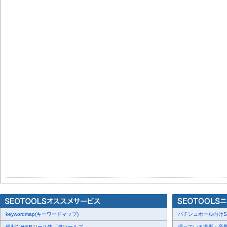
keywordmap(キーワードマップ)
パチンコホール向けSN
便利なWEBツール集「鬼ツールズ」
眠っている撮影・音響・