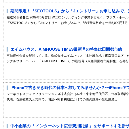
期間限定！『SEOTOOLS』から「Jエントリー」お申し込みで、登録
報道関係者各位 2009年6月吉日 WEBコンサルティング事業を行なう、ブラストホー
『SEOTOOLS』から「Jエントリー」お申し込みで、登録審査料金を一律5,000円割引い
エイムハウス、AIMHOUSE TIMES最新号の特集は田園都市線
不動産仲介業を展開している、株式会社エイムハウス（本社所在地：東京都目黒区 代
ジナルフリーペーパー「AIMHOUSE TIMES」の最新号（東急田園都市線特集）を発行..
iPhoneで古き良き時代の日本へ旅してみませんか？〜iPhoneアプリ
シーネットメディアソリューションズ株式会社（本社：東京都千代田区、代表取締役
代表、石黒敬章氏と共同で、明治〜昭和初期にかけての街の風景や生活風景...
中小企業の『 インターネット広告費用削減 』をサポートする新サービス 