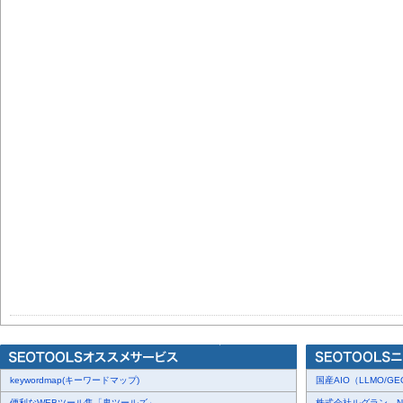
keywordmap(キーワードマップ)
国産AIO（LLMO/GEO
便利なWEBツール集「鬼ツールズ」
株式会社ルグラン、NP Di