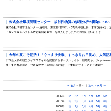
株式会社環境管理センター 放射性物質の核種分析の開始について「
株式会社環境管理センター(所在地：東京都日野市、代表取締役社長：水落 憲吾)は
「ガンマ線スペクトル放射能測定装置」を導入しましたのでお知らせいたしま...
今年の夏こそ朝活！「ぐっすり快眠、すっきりお目覚め」人気記事ラ
日本最大級の朝型ライフスタイルを提案するポータルサイト「朝時間.jp」( http://www.as
社：東京都品川区、代表取締役：粟飯原 理咲)は、上半期のサイトアクセス集計...
<< 前月
< 前へ ｜
次へ >
次月 >>
2006年
1月
2月
3月
4月
5月
6月
2007年
1月
2月
3月
4月
5月
6月
2008年
1月
2月
3月
4月
5月
6月