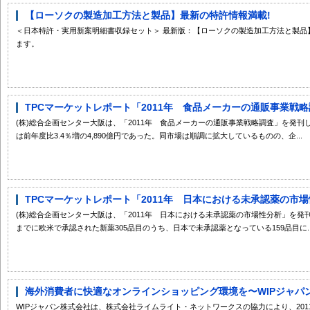
【ローソクの製造加工方法と製品】最新の特許情報満載!
＜日本特許・実用新案明細書収録セット＞ 最新版：【ローソクの製造加工方法と製品】
ます。
TPCマーケットレポート「2011年 食品メーカーの通販事業戦略
(株)総合企画センター大阪は、「2011年 食品メーカーの通販事業戦略調査」を発刊
は前年度比3.4％増の4,890億円であった。同市場は順調に拡大しているものの、企...
TPCマーケットレポート「2011年 日本における未承認薬の市場性
(株)総合企画センター大阪は、「2011年 日本における未承認薬の市場性分析」を発刊し
までに欧米で承認された新薬305品目のうち、日本で未承認薬となっている159品目に..
海外消費者に快適なオンラインショッピング環境を〜WIPジャパン
WIPジャパン株式会社は、株式会社ライムライト・ネットワークスの協力により、201