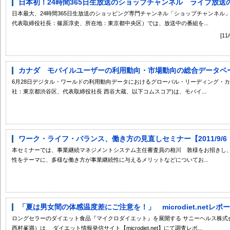
日本初！24時間365日生放送のショップチャンネル ライブ放送の
日本最大、24時間365日生放送のショッピング専門チャンネル「ショップチャンネル
代表取締役社長：篠原淳史、所在地：東京都中央区）では、放送中の番組を...
[1
カナダ モバイルユーザーの利用動向・市場動向の総合データベース
6月28日デジタル・ワールドの利用動向データにおけるグローバル・リーディング・
社：東京都渋谷区、代表取締役社長 西谷大蔵、以下コムスコア)は、モバイ...
ワーク・ライフ・バランス、働き方の見直しセミナー【2011/9/6（
本セミナーでは、事業継続マネジメントシステム主任審査員の相川 敦様をお招きし
性をテーマに、多様な働き方が事業継続性に与えるメリットなどについてお...
「夏は男女間の体感温度差にご注意を！」 microdiet.netレポ
ロングセラーのダイエット食品『マイクロダイエット』を展開する サニーヘルス株式
西村峯満）は、 ダイエット情報発信サイト【microdiet.net】にて調査レポ...