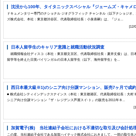
沈没から100年、タイタニックスペシャル『ジェームズ・キャメロン
ドキュメンタリー専門のナショナル ジオグラフィック チャンネル（以下ナショジオ、
ズ株式会社、本社：東京都渋谷区、代表取締役社長：小泉喜嗣）は、『ジェ...
[1
日本人留学生のキャリア意識と就職活動状況調査
就職情報会社ディスコ（本社：東京都文京区、代表取締役社長：夏井丈俊）は、日
留学等を終えた日英バイリンガルの日本人留学生（以下、海外留学生）を...
西日本最大級※1)のシニア向け分譲マンション、販売7ヶ月で成約
■ 株式会社シティインデックスナインス（本社：東京都港区、代表取締役社長：大村 将
シニア向け分譲マンション『ザ・レジデンス芦屋スイ-ト』の販売を2011年８...
加賀電子(株) 当社連結子会社における不適切な取引及び会計処理に
この度、当社連結子会社である加賀ハイテック株式会社におきまして、一部の取引先と