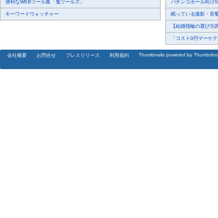
便利なWEBツール集「鬼ツールズ」
パチンコホール向けSN
キーワードウォッチャー
眠っている撮影・音響・
【結婚指輪の選び方調査
「コスト0円マーケティ
Thumbnails powered by Thumbsho
会社概要
お問合せ
プレスリリース
利用規約