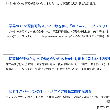
が行われていた事実が発覚いたしました。この不適切な取引及 び会計処理...
業界NO.1の配信可能メディア数を誇る「＠Press」、プレスリリー
ソーシャルワイヤー株式会社(本社：東京都新宿区、代表取締役社長：矢田 峰之)は
Press(アットプレス)、URL： http://www.atpress.ne.jp/ 」の配信可能メディア数を5,000
従業員が主体となって働きがいのある会社を創る！新しい社内委員会制度
株式会社じげん(所在地：東京都港区赤坂、代表取締役社長：平尾丈、以下じげん）は
業員が主体となって社内制度や福利厚生を推進する新しい社内委員会制度「zi...
ビジネスパーソンのネットメディア接触に関する調査
ビジネスパーソンのネットメディア接触に関する調査 （20歳〜39歳の正社員・契約社
=============================================================
[12/0