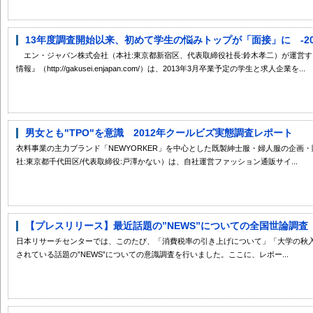
13年度調査開始以来、初めて学生の悩みトップが「面接」に -2013
エン・ジャパン株式会社（本社:東京都新宿区、代表取締役社長:鈴木孝二）が運営する
情報』（http://gakusei.enjapan.com/）は、2013年3月卒業予定の学生と求人企業を...
男女とも"TPO"を意識 2012年クールビズ実態調査レポート
衣料事業の主力ブランド「NEWYORKER」を中心とした既製紳士服・婦人服の企画
社:東京都千代田区/代表取締役:戸澤かない）は、自社運営ファッション通販サイ...
【プレスリリース】最近話題の”NEWS”についての全国世論調査
日本リサーチセンターでは、このたび、「消費税率の引き上げについて」「大学の秋
されている話題の”NEWS”についての意識調査を行いました。ここに、レポー...