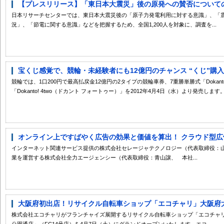
【プレスリリース】「東日本大震災」後の原発への賛否についての時
日本リサーチセンターでは、東日本大震災後の「原子力発電利用に対する意識」、「
況」、「節電に関する意識」などを把握するため、全国1,200人を対象に、調査を...
宝くじ感覚で、競輪・未経験者にも12億円のチャンス “くじ”購入者
競輪では、1口200円で最高払戻金12億円の2タイプの競輪車券、7重勝単勝式「Dokant
「Dokanto! 4two（ドカント フォートゥー）」を2012年4月4日（水）より発売します。こ
オンライン上ですばやく広告の効果と価値を算出！ クラウド型広告
インターネット関連サービス提供の株式会社セレージャテクノロジー（代表取締役：
業を運営する株式会社全力エージェンシー（代表取締役：青山譲、 本社...
大阪府初出店！リサイクル自転車ショップ「エコチャリ」大阪府大阪
株式会社エコチャリがフランチャイズ展開するリサイクル自転車ショップ「エコチャリ
公園通店」（FC14号店）を4月7日（土）にグランドオープンいたします。エコ...