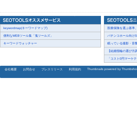
◆キミトツナグテとは
がん患者、その家族を同士をツナグ専用SNS。
がんの悩みは、がん患者さん同士しか分からない、またその家族の
と考え、
keywordmap(キーワードマップ)
がんで悩む人たち同士を繋ぐ、専用のSNSを作りました。
医療保険を選ぶ基準、圧
がん患者さん、その家族同士の日々の出来事、副作用や今後の悩み
便利なWEBツール集「鬼ツールズ」
パチンコホール向けSN
また、分かりやすいがん関連情報を提供し、日記を書くこともでき
キーワードウォッチャー
眠っている撮影・音響・
※治療などに関する情報は、医療監修済みの質の高い情報を提供し
【結婚指輪の選び方調査
「コスト0円マーケティ
キミトツナグテ：
https://kimitotsunagute.com
Thumbnails powered by Thumbsho
会社概要
お問合せ
プレスリリース
利用規約
■会社概要
社名:キミトツナグテ株式会社
URL:
https://kimitotsunagute.com
所 在 地:大阪府大阪市北区梅田1丁目11番4号 大阪駅前第4ビル 9F 92
事業内容:がん患者、その家族を同士をツナグSNS キミトツナグテ
※6月4日（金）→6月8日（火）にリリース予定変更になりました。