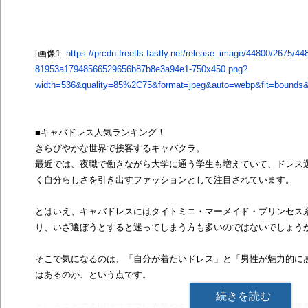
[画像1:
https://prcdn.freetls.fastly.net/release_image/44800/2675/44
81953a17948566529656b87b8e3a94e1-750x450.png?
width=536&quality=85%2C75&format=jpeg&auto=webp&fit=bounds&b
■キャバドレス人気ランキング！
きらびやかな世界で接客するキャバクラ。
最近では、夜職で働きながら大学に通う学生も増えていて、ドレス
く自分らしさを引き出すファッションとして注目されています。
とはいえ、キャバドレスにはタイトミニ・マーメイド・プリンセス
り、いざ選ぼうとすると迷ってしまう方も多いのではないでしょう
そこで気になるのは、「自分が着たいドレス」と「男性が魅力的に
はあるのか、という点です。
続きを読む
ということで今回はコスプレ衣装やキャバドレスの取り扱い数が業界随