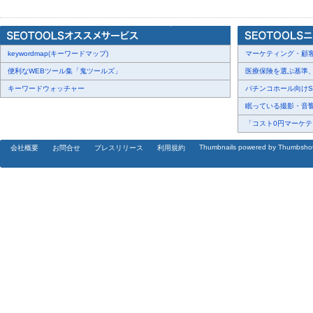
【女性編】自分で着るなら選びたいキャバドレスランキング！
keywordmap(キーワードマップ)
マーケティング・顧客・
◆同率第1位 ロングタイトドレス 28票
便利なWEBツール集「鬼ツールズ」
医療保険を選ぶ基準、圧
アンケート回答者からは以下のようなコメントがありました。
キーワードウォッチャー
パチンコホール向けSN
・自分の体型にあっている。（20代・女性）
眠っている撮影・音響・
・スタイルが良く見えるから。（30代・女性）
「コスト0円マーケティ
・骨格ウェーブでくびれはあるが、足が太いので。（30代・女性）
Thumbnails powered by Thumbsho
会社概要
お問合せ
プレスリリース
利用規約
・落ち着いたイメージがあるからです。（30代・女性）
・派手すぎず無難なものです。（40代・女性）
同率第1位は「ロングタイトドレス」でした。
「体型に合っている」「スタイルが良く見える」といった、自分の
目立ちました。露出を抑えつつ縦長のシルエットで脚を長く見せら
なっているようです。
◆同率第1位 マーメイドドレス 28票
アンケート回答者からは以下のようなコメントがありました。
・痩せたらきてみたい。美しい。（30代・女性）