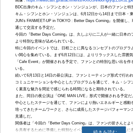
画像 :
https://newscast.jp/attachments/RXlO3NN6oHgIyqLEbX52.jp
BDC出身のキム・シフンとホン・ソンジュンが、日本のファンと特
キム・シフンとホン・ソンジュンは、6月12日から14日まで日本・東京にて
JUN’s FANMEET-UP in TOKYO : Better Days Comin
通じて交流する予定だ。
今回の『Better Days Coming』は、久しぶりに二人が一緒に
より特別な意味が込められている。
特に今回のイベントでは、日程ごとに異なるコンセプトのプログラ
い関心を集めている。まず6月12日には、よりリラックスした雰囲
「Cafe Event」が開催される予定で、ファンとの特別な思い出
いる。
続いて6月13日と14日の昼公演は、ファンミーティング形式で行わ
コミュニケーションを中心としたプログラムを通じて、キム・シフ
く素直な魅力を間近で感じられる時間になると期待されている。
また、同日の夜公演は「ONE MAN LIVE」形式で開催される予
中心としたステージを通じて、ファンにより熱いエネルギーと感動
培ってきたチームワークと、さらに成長したステージパフォーマン
見通しだ。
関係者は「今回の『Better Days Coming』は、ファンの皆さ
を共有するために準備した特別なイベントです。ファンの皆さんに
続きを読む