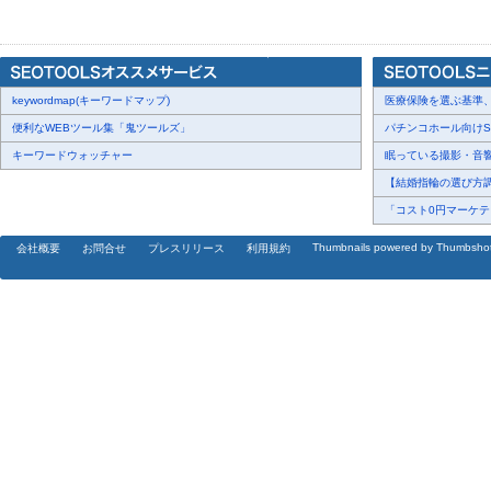
様が自由に選択可能(私物にもサイン可能)
チケットサイトURL ：
https://cream-ticket.com/20260612event/
https://cream-ticket.com/20260612event/
■ 2026 SIHUN&SEONG JUN’s FANMEET-UP in TOKYO Better
keywordmap(キーワードマップ)
【日時・内容】
医療保険を選ぶ基準、圧
2026年06月13日 13:00 FANMEET-UP（90分）
便利なWEBツール集「鬼ツールズ」
パチンコホール向けSN
2026年06月13日 18:00 LIVE（60分）
キーワードウォッチャー
眠っている撮影・音響・
2026年06月14日 13:00 FANMEET-UP（90分）
【結婚指輪の選び方調査
2026年06月14日 18:00 LIVE（60分）
「コスト0円マーケティ
【会場】
Thumbnails powered by Thumbsho
会社概要
お問合せ
プレスリリース
利用規約
CREAM LIVE ASAKUSA
東京都台東区浅草1-10-5 KN浅草ビル B1F
https://asakusa.cream-live.com/access/
【チケット】
一般販売 ￥11,000（税込）+ ドリンク代別
※全席指定席
※公演当日チケット会場販売有り（￥12,000（税込））
チケットサイトURL ：
https://cream-ticket.com/2026061314event/
https://cream-ticket.com/2026061314event/
■ お問い合わせ先 ■