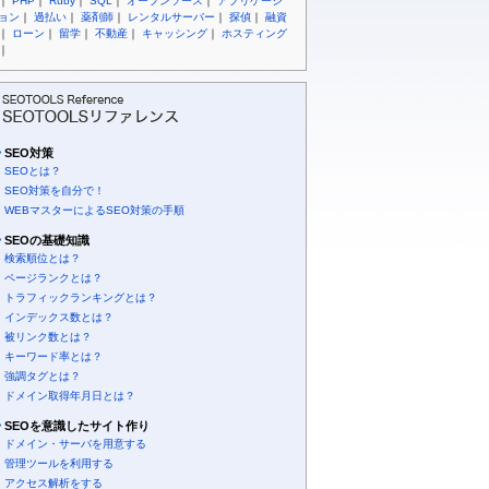
｜
PHP
｜
Ruby
｜
SQL
｜
オープンソース
｜
アプリケーシ
ョン
｜
過払い
｜
薬剤師
｜
レンタルサーバー
｜
探偵
｜
融資
｜
ローン
｜
留学
｜
不動産
｜
キャッシング
｜
ホスティング
｜
SEO対策
SEOとは？
SEO対策を自分で！
WEBマスターによるSEO対策の手順
SEOの基礎知識
検索順位とは？
ページランクとは？
トラフィックランキングとは？
インデックス数とは？
被リンク数とは？
キーワード率とは？
強調タグとは？
ドメイン取得年月日とは？
SEOを意識したサイト作り
ドメイン・サーバを用意する
管理ツールを利用する
アクセス解析をする