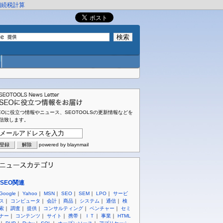
相続税計算
EOに役立つ情報やニュース、SEOTOOLSの更新情報などを
信致します。
powered by blaynmail
SEO関連
Google
｜
Yahoo
｜
MSN
｜
SEO
｜
SEM
｜
LPO
｜
サービ
ス
｜
コンピュータ
｜
会計
｜
商品
｜
システム
｜
通信
｜
検
索
｜
調査
｜
提供
｜
コンサルティング
｜
ベンチャー
｜
セミ
ナー
｜
コンテンツ
｜
サイト
｜
携帯
｜
ＩＴ
｜
事業
｜
HTML