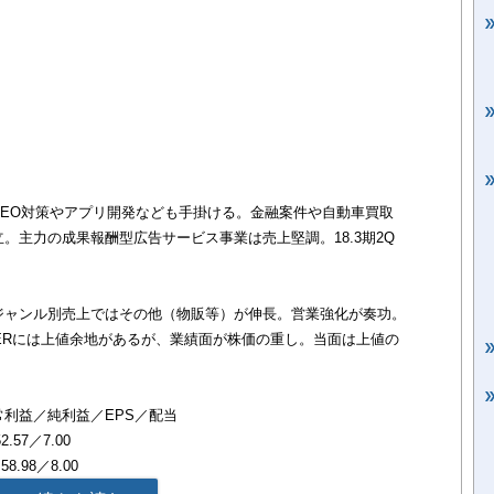
EO対策やアプリ開発なども手掛ける。金融案件や自動車買取
。主力の成果報酬型広告サービス事業は売上堅調。18.3期2Q
ジャンル別売上ではその他（物販等）が伸長。営業強化が奏功。
PERには上値余地があるが、業績面が株価の重し。当面は上値の
利益／純利益／EPS／配当
.57／7.00
8.98／8.00
予想