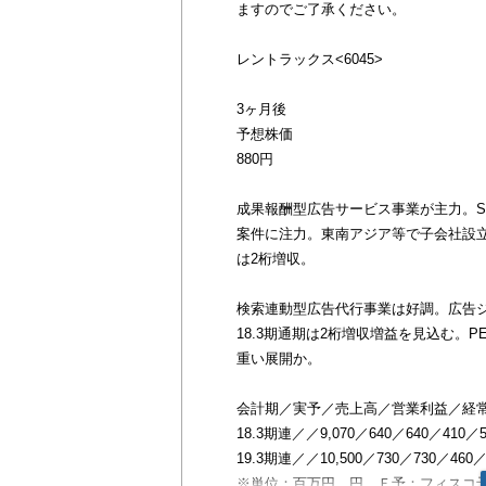
ますのでご了承ください。
レントラックス<6045>
3ヶ月後
予想株価
880円
成果報酬型広告サービス事業が主力。S
案件に注力。東南アジア等で子会社設立
は2桁増収。
検索連動型広告代行事業は好調。広告
18.3期通期は2桁増収増益を見込む。
重い展開か。
会計期／実予／売上高／営業利益／経常
18.3期連／／9,070／640／640／410／52
19.3期連／／10,500／730／730／460／5
※単位：百万円、円、Ｆ予：フィスコ