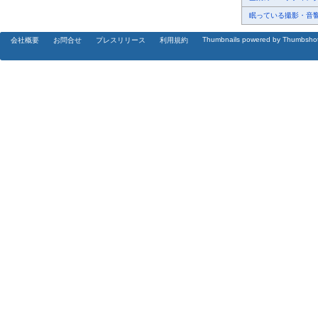
眠っている撮影・音響・
Thumbnails powered by Thumbsho
会社概要
お問合せ
プレスリリース
利用規約