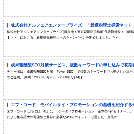
株式会社アルフェアエンタープライズ、「最適税理士探索ネット」に
株式会社アルフェアエンタープライズ(所在地：東京都港区浜松町 代表取締役：川崎
ネット」における、新規登録税理士へのキャンペーンを開始しました。キャ...
成果報酬型SEO対策サービス、複数キーワードの申し込みで初期
ディーボは、成果報酬SEO対策「Power SEO」で複数のキーワードでお申込した場合、初期
でご提供。 期間：2008年6月23日〜2008年7月14日
エフ・コード、モバイルサイトプロモーションの基礎を紹介する
エフ・コードは7月2日、4日に、「ケータイプロモーション 基本の”キ”セミナー」
による集客拡大の可能性と登録に必要な4つのポイント」と題した、企業の...