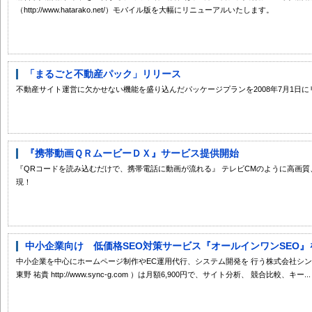
（http://www.hatarako.net/）モバイル版を大幅にリニューアルいたします。
「まるごと不動産パック」リリース
不動産サイト運営に欠かせない機能を盛り込んだパッケージプランを2008年7月1日
『携帯動画ＱＲムービーＤＸ』サービス提供開始
『QRコードを読み込むだけで、携帯電話に動画が流れる』 テレビCMのように高画
現！
中小企業向け 低価格SEO対策サービス『オールインワンSEO』を
中小企業を中心にホームページ制作やEC運用代行、システム開発を 行う株式会社シ
東野 祐貴 http://www.sync-g.com ）は月額6,900円で、サイト分析、 競合比較、キー...