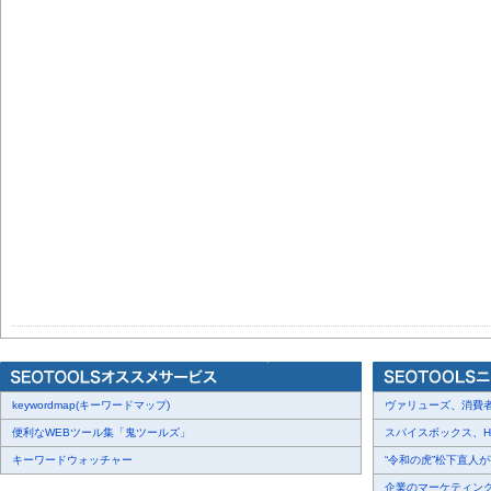
keywordmap(キーワードマップ)
ヴァリューズ、消費者行
便利なWEBツール集「鬼ツールズ」
スパイスボックス、Haku
キーワードウォッチャー
“令和の虎”松下直人が書
企業のマーケティング内