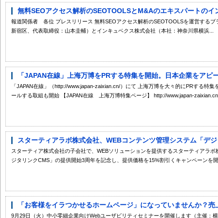
無料SEOアクセス解析のSEOTOOLSとM&Aのエキスパートのイ
報道関係者 各位 プレスリリース 無料SEOアクセス解析のSEOTOOLSを運営す
新宿区、代表取締役：山本圭輔）とインキュベクス株式会社（本社：神奈川県横浜...
「JAPAN在線」上海万博をPRする特集を開始。日本企業をアピ
「JAPAN在線」（http://www.japan-zaixian.cn/）にて 上海万博を大々的に
ールする取組も開始 【JAPAN在線 上海万博特集ページ】 http://www.japan-zaixian.cn/spec
スターティアラボ株式会社、WEBコンテンツ管理システム「デジタリ
スターティア株式会社の子会社で、WEBソリューションを提供するスターティアラボ
ジタリンクCMS」の提供開始3周年を記念し、提供価格を15%割引くキャンペーンを開.
「お客様をイラつかせるホームページ」になっていませんか？売上に
9月29日（火）中小零細企業向けWebユーザビリティセミナーを開催します（主催：