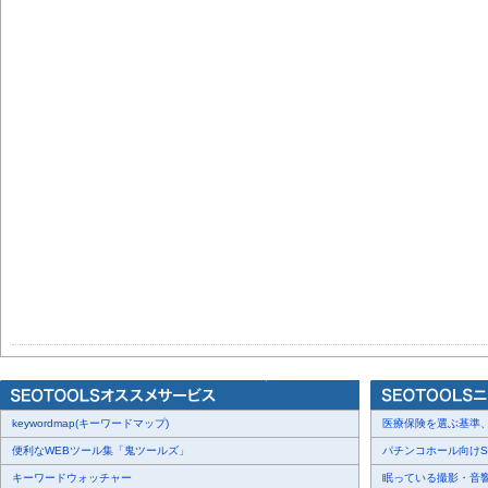
keywordmap(キーワードマップ)
医療保険を選ぶ基準、圧
便利なWEBツール集「鬼ツールズ」
パチンコホール向けSN
キーワードウォッチャー
眠っている撮影・音響・