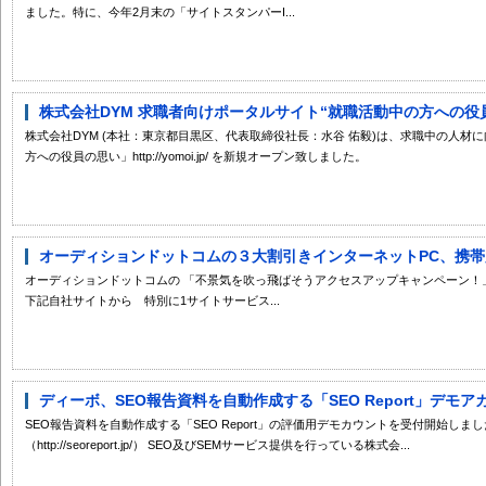
ました。特に、今年2月末の「サイトスタンパーI...
株式会社DYM 求職者向けポータルサイト“就職活動中の方への役員の思い” 
株式会社DYM (本社：東京都目黒区、代表取締役社長：水谷 佑毅)は、求職中の人
方への役員の思い」http://yomoi.jp/ を新規オープン致しました。
オーディションドットコムの３大割引きインターネットPC、携帯広
オーディションドットコムの 「不景気を吹っ飛ばそうアクセスアップキャンペーン！」
下記自社サイトから 特別に1サイトサービス...
ディーボ、SEO報告資料を自動作成する「SEO Report」デモ
SEO報告資料を自動作成する「SEO Report」の評価用デモカウントを受付開始しました
（http://seoreport.jp/） SEO及びSEMサービス提供を行っている株式会...