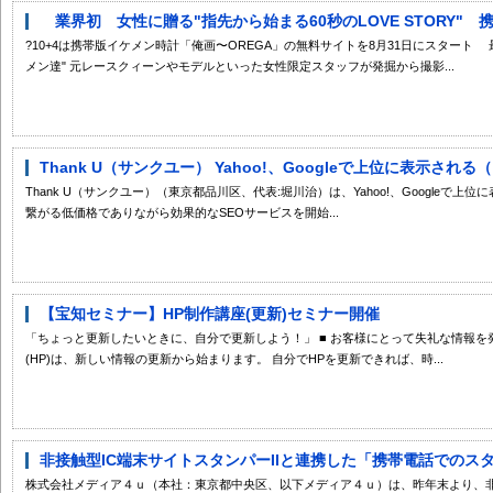
業界初 女性に贈る"指先から始まる60秒のLOVE STORY" 携
?10+4は携帯版イケメン時計「俺画〜OREGA」の無料サイトを8月31日にスタート
メン達" 元レースクィーンやモデルといった女性限定スタッフが発掘から撮影...
Thank U（サンクユー） Yahoo!、Googleで上位に表示され
Thank U（サンクユー）（東京都品川区、代表:堀川治）は、Yahoo!、Google
繋がる低価格でありながら効果的なSEOサービスを開始...
【宝知セミナー】HP制作講座(更新)セミナー開催
「ちょっと更新したいときに、自分で更新しよう！」 ■ お客様にとって失礼な情報を
(HP)は、新しい情報の更新から始まります。 自分でHPを更新できれば、時...
非接触型IC端末サイトスタンパーIIと連携した「携帯電話でのスタン
株式会社メディア４ｕ（本社：東京都中央区、以下メディア４ｕ）は、昨年末より、非