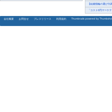
【結婚指輪の選び方調査
「コスト0円マーケティ
Thumbnails powered by Thumbsho
会社概要
お問合せ
プレスリリース
利用規約