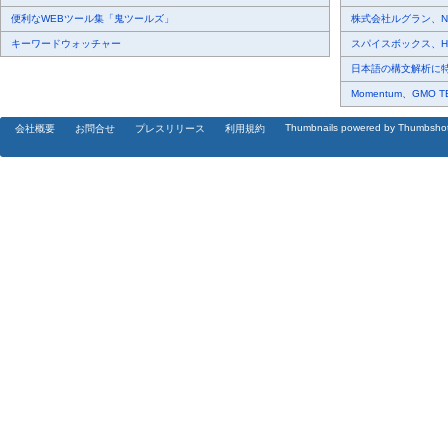
便利なWEBツール集「鬼ツールズ」
株式会社ルグラン、NP Di
キーワードウォッチャー
スパイスボックス、Haku
日本語の構文解析に特化
Momentum、GMO 
Thumbnails powered by Thumbsho
会社概要
お問合せ
プレスリリース
利用規約