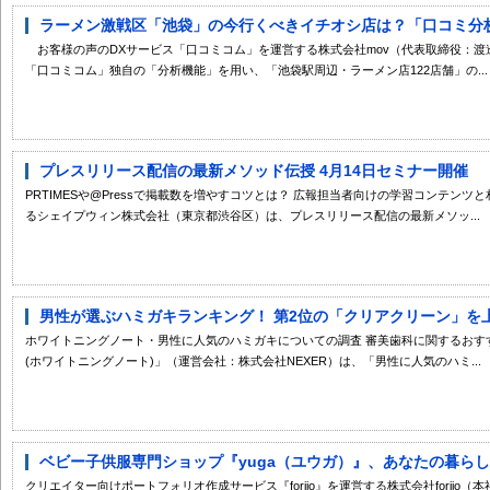
ラーメン激戦区「池袋」の今行くべきイチオシ店は？「口コミ分析レ
お客様の声のDXサービス「口コミコム」を運営する株式会社mov（代表取締役：渡邊
「口コミコム」独自の「分析機能」を用い、「池袋駅周辺・ラーメン店122店舗」の...
プレスリリース配信の最新メソッド伝授 4月14日セミナー開催
PRTIMESや@Pressで掲載数を増やすコツとは？ 広報担当者向けの学習コンテン
るシェイプウィン株式会社（東京都渋谷区）は、プレスリリース配信の最新メソッ...
男性が選ぶハミガキランキング！ 第2位の「クリアクリーン」を上回
ホワイトニングノート・男性に人気のハミガキについての調査 審美歯科に関するおすすめ情報を
(ホワイトニングノート)」（運営会社：株式会社NEXER）は、「男性に人気のハミ...
ベビー子供服専門ショップ『yuga（ユウガ）』、あなたの暮らしを
クリエイター向けポートフォリオ作成サービス『foriio』を運営する株式会社forii