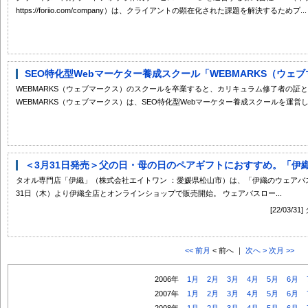
https://foriio.com/company）は、クライアントの顕在化された課題を解決するためプ...
SEO特化型Webマーケター養成スクール「WEBMARKS（ウェブ
WEBMARKS（ウェブマークス）のスクールを卒業すると、カリキュラム修了者の証
WEBMARKS（ウェブマークス）は、SEO特化型Webマーケター養成スクールを運営して
＜3月31日発売＞父の日・母の日のペアギフトにおすすめ。「伊織の
タオル専門店「伊織」（株式会社エイトワン ：愛媛県松山市）は、「伊織のウェアバスロ
31日（木）より伊織全店とオンラインショップで販売開始。 ウェアバスロー...
[22/03
<< 前月
< 前へ ｜
次へ >
次月 >>
2006年
1月
2月
3月
4月
5月
6月
2007年
1月
2月
3月
4月
5月
6月
2008年
1月
2月
3月
4月
5月
6月