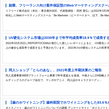
副業、フリーランス向け案件保証型のWebマーケティングスクール「Be 
リフリード株式会社（本社： 東京都渋谷区、代表取締役： 田村 貴弘）は2022年3月
特化したWebマーケティングスクール「Be Marketer（ビーマーケター、以下、Be Market
UV硬化システム市場は2030年まで年平均成長率18.9％で成長す
2022年03月25日にREPORTOCEANが発行した新しいレポートによると、-UV硬化システ
上の健全な成長率で成長すると予測されています。 2021年のUV硬化システムの世界市場規
同人ショップ「とらのあな」、2021年度上半期決算のご報告
同人流通事業/WEBプラットフォーム事業で昨年度超えを達成、今後さらにDX戦略
ルディングスのグループ会社で、マンガやアニメ、同人誌やキャラクターグッ...
【歯のホワイトニング】歯科医院でホワイトニングをした83.6％が
ボイスノート・歯のホワイトニングについての調査 アンケートサイト「ボイスノート」