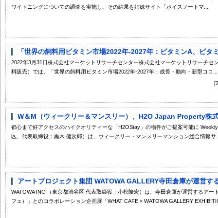
ワイトニングについての調査を実施し、その結果を姉妹サイト「ボイスノートマ...
「世界の飼料用ビタミン市場2022年-2027年：ビタミンA、ビタミ
2022年3月31日株式会社マーケットリサーチセンター株式会社マーケットリサーチ
料販売）では、「世界の飼料用ビタミン市場2022年-2027年：成長・動向・新型コロ...
W＆M（ウィークリー＆マンスリー）、H2O Japan Property
都心まで好アクセスのハイクオリティーな「H2OStay」の物件がご提案可能に Weekly
区、代表取締役：黒木 健次郎）は、ウィークリー・マンスリーマンション総合情報サ..
アートプロジェクト集団 WATOWA GALLERY寺田倉庫が運営す
WATOWA INC.（東京都渋谷区 代表取締役：小松隆宏）は、寺田倉庫が運営するアート
フェ）」とのコラボレーション企画展「WHAT CAFE × WATOWA GALLERY EXHIBITION 