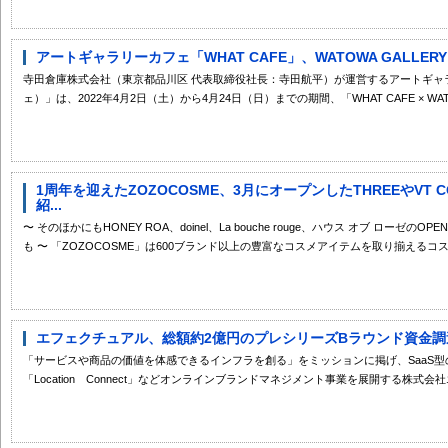
アートギャラリーカフェ「WHAT CAFE」、WATOWA GALLE
寺田倉庫株式会社（東京都品川区 代表取締役社長：寺田航平）が運営するアートギャラリ
ェ）」は、2022年4月2日（土）から4月24日（日）までの期間、「WHAT CAFE × WATOWA 
1周年を迎えたZOZOCOSME、3月にオープンしたTHREEやVT 
紹...
〜 そのほかにもHONEY ROA、doinel、La bouche rouge、ハウス オブ ローゼ
も 〜 「ZOZOCOSME」は600ブランド以上の豊富なコスメアイテムを取り揃えるコス
エフェクチュアル、総額約2億円のプレシリーズBラウンド資金調
「サービスや商品の価値を体感できるインフラを創る」をミッションに掲げ、SaaS型
「Location Connect」などオンラインブランドマネジメント事業を展開する株式会社エ