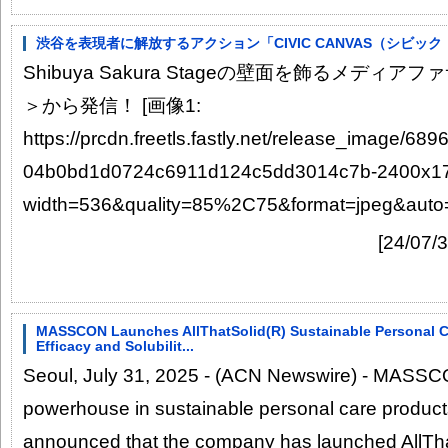
渋谷を表現者に解放するアクション「CIVIC CANVAS（シビック・
Shibuya Sakura Stageの壁面を飾るメディアファ
＞から発信！ [画像1:
https://prcdn.freetls.fastly.net/release_image/68
04b0bd1d0724c6911d124c5dd3014c7b-2400x17
width=536&quality=85%2C75&format=jpeg&auto=
[24/0
MASSCON Launches AllThatSolid(R) Sustainable Personal Ca
Efficacy and Solubilit...
Seoul, July 31, 2025 - (ACN Newswire) - MASSC
powerhouse in sustainable personal care product
announced that the company has launched AllTha