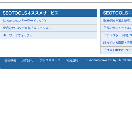
keywordmap(キーワードマップ)
医療保険を選ぶ基準、圧
便利なWEBツール集「鬼ツールズ」
手越祐也ニューアルバム
キーワードウォッチャー
パチンコホール向けSN
眠っている撮影・音響・
「コスト0円マーケティ
Thumbnails powered by Thumbsho
会社概要
お問合せ
プレスリリース
利用規約