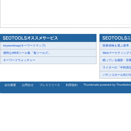
keywordmap(キーワードマップ)
医療保険を選ぶ基準、圧
便利なWEBツール集「鬼ツールズ」
Webマーケティングスク
キーワードウォッチャー
眠っている撮影・音響・
ライターの「中村昌弘」
パチンコホール向けSN
Thumbnails powered by Thumbsho
会社概要
お問合せ
プレスリリース
利用規約