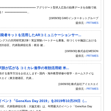
================================ アグリゲート型求人広告の効果データを自動で統
=============...
[19/09/30] GMOインターネットグループ
提供元：
PRTIMES
」の開発者キットを活用したARコミュニケーションサー...
ディングスの共同研究第2弾！実証実験パートナーも募集。街づくりや施設における
渋谷区、代表取締役社長：梶谷 健...
[19/09/30] 株式会社MESON
提供元：
PRTIMES
が広がる コミカレ進学の有効活用術 米...
由する進学方法をお伝えします~ 国内・海外教育研修や留学・ホームステイな
エイ（東京都港区、代表...
[19/09/30] 株式会社アイエスエイ
提供元：
PRTIMES
GeneXus Day 2019」を2019年10月29日（...
、代表取締役社長：大脇文雄）は、年間最大のイベント「GeneXus Day
ンベンションホールにて開催いたします。