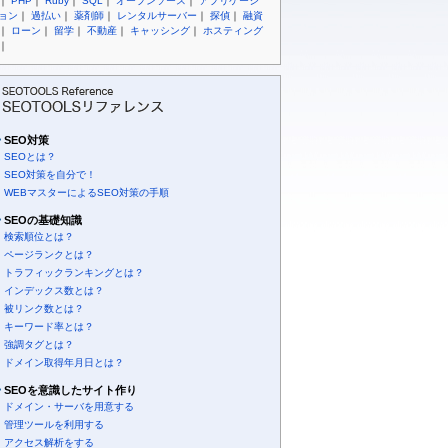
｜
PHP
｜
Ruby
｜
SQL
｜
オープンソース
｜
アプリケーシ
ョン
｜
過払い
｜
薬剤師
｜
レンタルサーバー
｜
探偵
｜
融資
｜
ローン
｜
留学
｜
不動産
｜
キャッシング
｜
ホスティング
｜
SEO対策
SEOとは？
SEO対策を自分で！
WEBマスターによるSEO対策の手順
SEOの基礎知識
検索順位とは？
ページランクとは？
トラフィックランキングとは？
インデックス数とは？
被リンク数とは？
キーワード率とは？
強調タグとは？
ドメイン取得年月日とは？
SEOを意識したサイト作り
ドメイン・サーバを用意する
管理ツールを利用する
アクセス解析をする