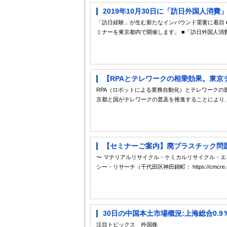
2019年10月30日に「訪日外国人消
「訪日経験」が生む新たなインバウンド需要に着目 ■
ミナーを東京都内で開催します。 ■「訪日外国人消費
【RPAとテレワークの相乗効果。東京
RPA（ロボットによる業務自動化）とテレワークの
京都と国がテレワークの普及を推進することにより、
【セミナーご案内】廃プラスチック問題の
〜 マテリアルリサイクル・ケミカルリサイクル・エ
シー・リサーチ（千代田区神田錦町： https://cmcre.
30日の中国本土市場概況:上海総合0.
注目トピックス 外国株