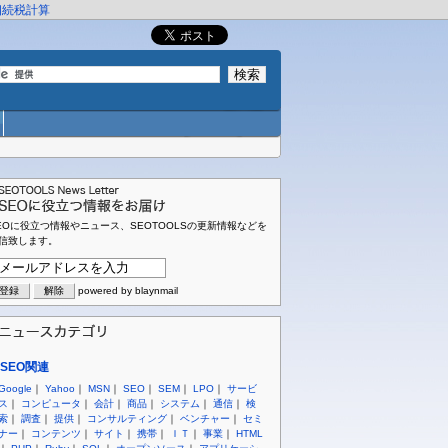
相続税計算
EOに役立つ情報やニュース、SEOTOOLSの更新情報などを
信致します。
powered by blaynmail
SEO関連
Google
｜
Yahoo
｜
MSN
｜
SEO
｜
SEM
｜
LPO
｜
サービ
ス
｜
コンピュータ
｜
会計
｜
商品
｜
システム
｜
通信
｜
検
索
｜
調査
｜
提供
｜
コンサルティング
｜
ベンチャー
｜
セミ
ナー
｜
コンテンツ
｜
サイト
｜
携帯
｜
ＩＴ
｜
事業
｜
HTML