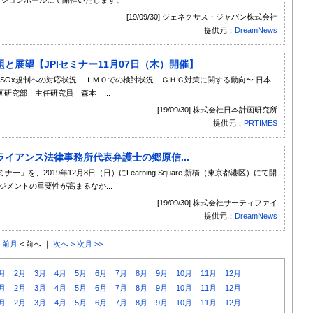
[19/09/30] ジェネクサス・ジャパン株式会社
提供元：
DreamNews
と展望【JPIセミナー11月07日（木）開催】
 〜SOx規制への対応状況 ＩＭＯでの検討状況 ＧＨＧ対策に関する動向〜 日本
研究部 主任研究員 森本 ...
[19/09/30] 株式会社日本計画研究所
提供元：
PRTIMES
イアンス法律事務所代表弁護士の郷原信...
を、2019年12月8日（日）にLearning Square 新橋（東京都港区）にて開
メントの重要性が高まるなか...
[19/09/30] 株式会社サーティファイ
提供元：
DreamNews
< 前月
< 前へ ｜
次へ >
次月 >>
月
2月
3月
4月
5月
6月
7月
8月
9月
10月
11月
12月
月
2月
3月
4月
5月
6月
7月
8月
9月
10月
11月
12月
月
2月
3月
4月
5月
6月
7月
8月
9月
10月
11月
12月