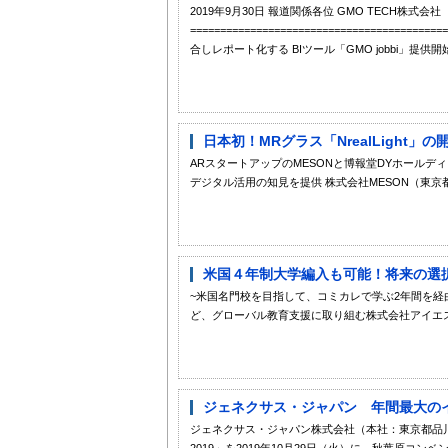
2019年9月30日 報道関係各位 GMO TECH株式会社
===================================
合しレポート化する BIツール「GMO jobbi」提供開始！ ==
日本初！MRグラス「NrealLight
ARスタートアップのMESONと博報堂DYホール
デジタル活用の知見を提供 株式会社MESON（東京都
米国４年制大学編入も可能！将来の選択肢
~米国名門校を目指して、コミカレで学ぶ2年間を経
ど、グローバル教育支援に取り組む株式会社アイエス
ジェネクサス・ジャパン 年間最大のイベント「
ジェネクサス・ジャパン株式会社（本社：東京都品川区
2019」を2019年10月29日（火）に、秋葉原コ