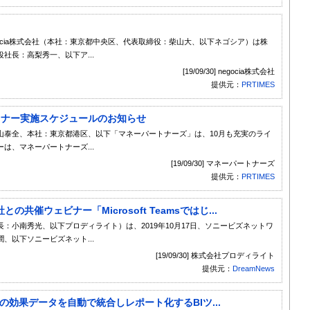
gocia株式会社（本社：東京都中央区、代表取締役：柴山大、以下ネゴシア）は株
社長：高梨秀一、以下ア...
[19/09/30] negocia株式会社
提供元：
PRTIMES
セミナー実施スケジュールのお知らせ
山泰全、本社：東京都港区、以下「マネーパートナーズ」は、10月も充実のライ
は、マネーパートナーズ...
[19/09/30] マネーパートナーズ
提供元：
PRTIMES
催ウェビナー「Microsoft Teamsではじ...
：小南秀光、以下プロディライト）は、2019年10月17日、ソニービズネットワ
、以下ソニービズネット...
[19/09/30] 株式会社プロディライト
提供元：
DreamNews
告の効果データを自動で統合しレポート化するBIツ...