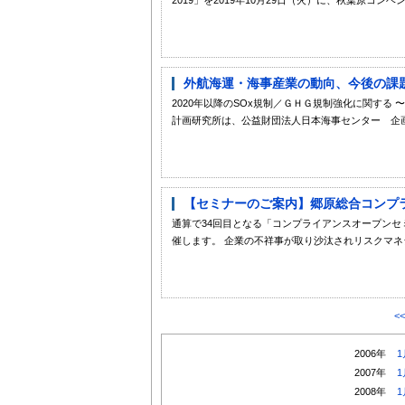
外航海運・海事産業の動向、今後の課題
2020年以降のSOx規制／ＧＨＧ規制強化に関する
計画研究所は、公益財団法人日本海事センター 企画
【セミナーのご案内】郷原総合コンプラ
通算で34回目となる「コンプライアンスオープンセミナー」
催します。 企業の不祥事が取り沙汰されリスクマネジ
<
2006年
1
2007年
1
2008年
1