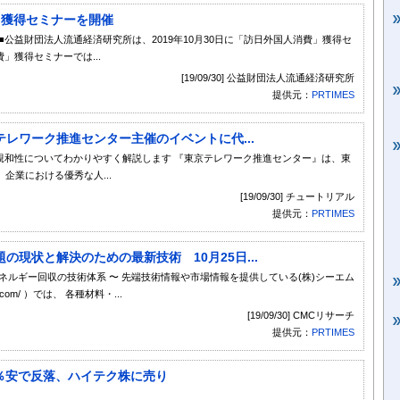
費」獲得セミナーを開催
公益財団法人流通経済研究所は、2019年10月30日に「訪日外国人消費」獲得セ
」獲得セミナーでは...
[19/09/30] 公益財団法人流通経済研究所
提供元：
PRTIMES
テレワーク推進センター主催のイベントに代...
親和性についてわかりやすく解説します 『東京テレワーク推進センター』は、東
企業における優秀な人...
[19/09/30] チュートリアル
提供元：
PRTIMES
現状と解決のための最新技術 10月25日...
ネルギー回収の技術体系 〜 先端技術情報や市場情報を提供している(株)シーエム
com/ ）では、 各種材料・...
[19/09/30] CMCリサーチ
提供元：
PRTIMES
9％安で反落、ハイテク株に売り