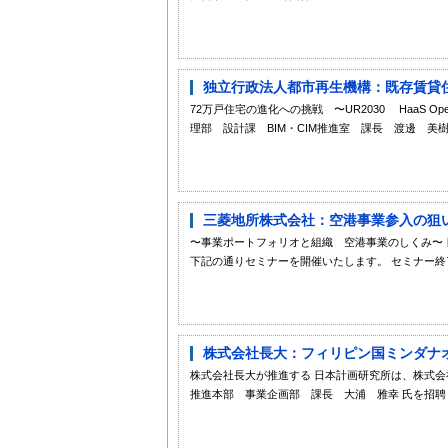
独立行政法人都市再生機構：既存賃貸住宅
72万戸住宅の進化への挑戦 〜UR2030 HaaS O
理部 設計課 BIM・CIM推進室 課長 渡邊 美樹
三菱地所株式会社：空港事業参入の狙い、
〜事業ポートフォリオと組織 空港事業のしくみ〜 
下記の通りセミナーを開催いたします。 セミナー終了
株式会社長大：フィリピン国ミンダナオ
株式会社長大が推進する 日本計画研究所は、株式会
推進本部 事業企画部 課長 大浦 雅幸 氏を招聘し