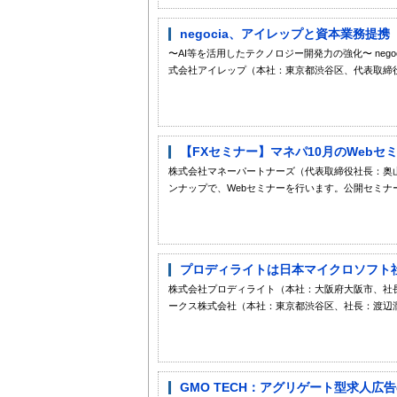
negocia、アイレップと資本業務提携
〜AI等を活用したテクノロジー開発力の強化〜 ne
式会社アイレップ（本社：東京都渋谷区、代表取締役
【FXセミナー】マネパ10月のWeb
株式会社マネーパートナーズ（代表取締役社長：奥
ンナップで、Webセミナーを行います。公開セミナー
プロディライトは日本マイクロソフト社との共
株式会社プロディライト（本社：大阪府大阪市、社長
ークス株式会社（本社：東京都渋谷区、社長：渡辺潤
GMO TECH：アグリゲート型求人広