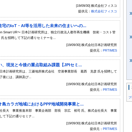
[19/09/30] 株式会社フィスコ
提供元：
株式会社フィスコ
のIoT・AI等を活用した未来の住まいへの...
pen Smart UR〜 日本計画研究所は、独立行政法人都市再生機構 技術・コスト管
 氏を招聘して下記の通りセミナーを...
[19/09/30] 株式会社日本計画研究所
提供元：
PRTIMES
現況と今後の重点取組み課題【JPIセミ...
日本計画研究所は、三菱地所株式会社 空港事業部長 葛西 克彦 氏を招聘して
後には、講師及び...
[19/09/30] 株式会社日本計画研究所
提供元：
PRTIMES
プ
島カラガ地域におけるPPP地域開発事業と...
社長大 事業推進本部 事業企画部 部長 宗広 裕司 氏、株式会社長大 事業
て下記の通りセミナ...
[19/09/30] 株式会社日本計画研究所
提供元：
PRTIMES