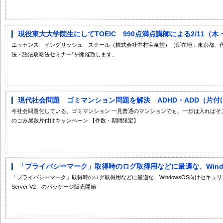
現役東大大学院生にしてTOEIC 990点満点講師による2/11（木
エッセンス イングリッシュ スクール（株式会社中村宝泉堂）（所在地：東京都、代表者：
法・語法攻略法セミナー”を開催致します。
現代社会問題 ゴミマンション問題を解決 ADHD・ADD（片付け
今社会問題化している、ゴミマンション 一見普通のマンションでも、一歩は入ればそこはゴミ屋敷 ht
のごみ屋敷片付けキャンペーン 【件数・期間限定】
「プライバシーマーク」取得時のログ取得用などに最適な、Window
「プライバシーマーク」取得時のログ取得用などに最適な、WindowsOS向けセキュリ
Server V2」のパッケージ販売開始