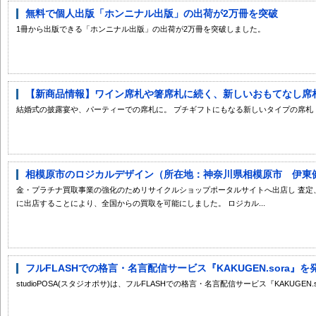
無料で個人出版「ホンニナル出版」の出荷が2万冊を突破
1冊から出版できる「ホンニナル出版」の出荷が2万冊を突破しました。
【新商品情報】ワイン席札や箸席札に続く、新しいおもてなし席
結婚式の披露宴や、パーティーでの席札に。 プチギフトにもなる新しいタイプの席札
相模原市のロジカルデザイン（所在地：神奈川県相模原市 伊東健太
金・プラチナ買取事業の強化のためリサイクルショップポータルサイトへ出店し 査定
に出店することにより、全国からの買取を可能にしました。 ロジカル...
フルFLASHでの格言・名言配信サービス『KAKUGEN.sora』を発表
studioPOSA(スタジオポサ)は、フルFLASHでの格言・名言配信サービス『KAKUGEN