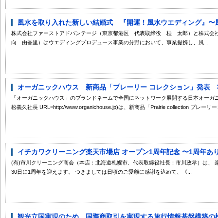
風水を取り入れた新しい結婚式 『開運！風水ウエディング』〜風水
株式会社ファーストアドバンテージ（東京都港区 代表取締役 桂 太郎）と株式会社
向 由香里）はウエディングプロデュース事業の分野において、事業提携し、風...
オーガニックハウス 新商品「プレーリー コレクション」発表 準
「オーガニックハウス」のブランドネームで全国にネットワーク展開する日本オーガニ
松義久社長 URL=http://www.organichouse.jp)は、新商品「Prairie collection プレーリーコ
イチカワクリーニング楽天市場店 オープン1周年記念 〜1周年あり
(有)市川クリーニング商会（本店：北海道札幌市、代表取締役社長：市川政孝）は、 
30日に1周年を迎えます。 つきましては日頃のご愛顧に感謝を込めて、《...
観光立国実現のため、国際商取引を実現する旅行情報基盤構築の検討