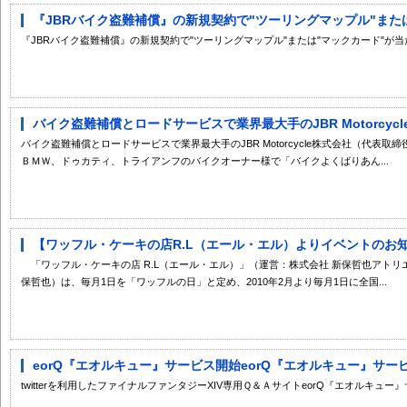
『JBRバイク盗難補償』の新規契約で"ツーリングマップル"または"
『JBRバイク盗難補償』の新規契約で"ツーリングマップル"または"マックカード"が
バイク盗難補償とロードサービスで業界最大手のJBR Motorcycle
バイク盗難補償とロードサービスで業界最大手のJBR Motorcycle株式会社（代表
ＢＭＷ、ドゥカティ、トライアンフのバイクオーナー様で「バイクよくばりあん...
【ワッフル・ケーキの店R.L（エール・エル）よりイベントのお知ら
「ワッフル・ケーキの店 R.L（エール・エル）」（運営：株式会社 新保哲也アト
保哲也）は、毎月1日を「ワッフルの日」と定め、2010年2月より毎月1日に全国...
eorQ『エオルキュー』サービス開始eorQ『エオルキュー』サー
twitterを利用したファイナルファンタジーXIV専用Ｑ＆ＡサイトeorQ『エオルキュー