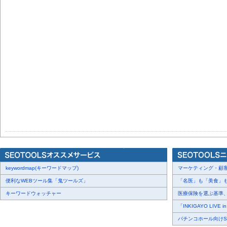
keywordmap(キーワードマップ)
マーケティング・顧客・
便利なWEBツール集「鬼ツールズ」
「名医」も「美食」も掲
キーワードウォッチャー
医療保険を選ぶ基準、圧
「INKIGAYO LIVE 
パチンコホール向けSN