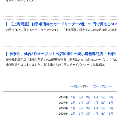
【上海問屋】お手頃価格のカードリーダー2種 99円で買えるSD/mic
お手頃価格で買えるカードリーダー2種を、『上海問屋』限定で2011年2月28日より
神奈川、仙台3月オープン！出店加速中の焼小籠包専門店「上海生煎
焼小籠包専門店「上海生煎館」の加盟店が京都、鹿児島と立て続けにオープン。さら
全国展開がはじまりました。3月8日からのフランチャイズショーにも出展決...
<< 前月
< 前へ ｜
次へ >
次月 >>
2006年
1月
2月
3月
4月
5月
6月
2007年
1月
2月
3月
4月
5月
6月
2008年
1月
2月
3月
4月
5月
6月
2009年
1月
2月
3月
4月
5月
6月