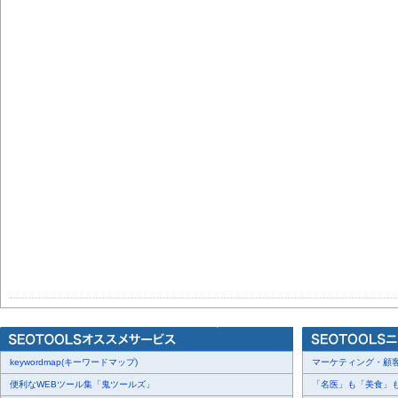
keywordmap(キーワードマップ)
マーケティング・顧客・
便利なWEBツール集「鬼ツールズ」
「名医」も「美食」も掲