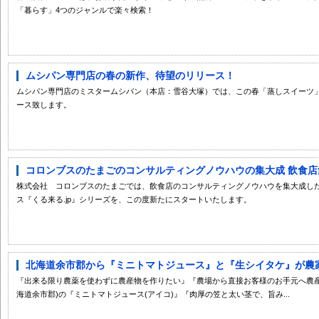
「暮らす」4つのジャンルで楽々検索！
ムシパン専門店の春の新作、待望のリリース！
ムシパン専門店のミスタームシパン（本店：雪谷大塚）では、この春「蒸しスイーツ
ース致します。
コロンブスのたまごのコンサルティングノウハウの集大成 飲食店集
株式会社 コロンブスのたまごでは、飲食店のコンサルティングノウハウを集大成し
ス『くる来る.jp』シリーズを、この度新たにスタートいたします。
北海道余市郡から『ミニトマトジュース』と『生シイタケ』が農家.
『出来る限り農薬を使わずに農産物を作りたい』『農場から直接お客様のお手元へ農産
海道余市郡)の『ミニトマトジュース(アイコ)』『肉厚の笠と太い茎で、旨み...