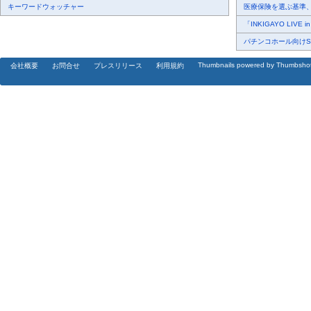
キーワードウォッチャー
医療保険を選ぶ基準、圧
「INKIGAYO LIVE 
パチンコホール向けSN
Thumbnails powered by Thumbsho
会社概要
お問合せ
プレスリリース
利用規約