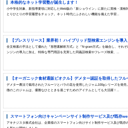
本格的なネット学習塾が誕生します！
小中学生対象、新指導要領に対応したWeb版の「新ショウイン」に新たに英検・漢検
とりひとりの学習履歴をチェック。ネット時代にふさわしい機能を備えた学習...
【プレスリリース】業界初！ ハイブリッド型検索エンジンを導入し
全文検索の手法として優れた『形態素解析方式』と『N-gram方式』を融合し、それ
ンジンの導入に加え、特殊な専門用語を充実した同義語検索やフレーズ検索、...
【オーガニック食材通販ビオクル】デメター認証を取得したフルーツ
デメター農法で栽培されたフルーツとバラの花を使用したジャム100gシリーズを発
徴のこのジャムは、優雅なひとときを過ごすためのアイテムとしても大活躍！...
スマートフォン向けキャンペーンサイト制作サービス及び既存webサ
アキナジスタ株式会社は、企業様のスマートフォン向けサイト制作サービス及び既存の
を新たに開始しました。