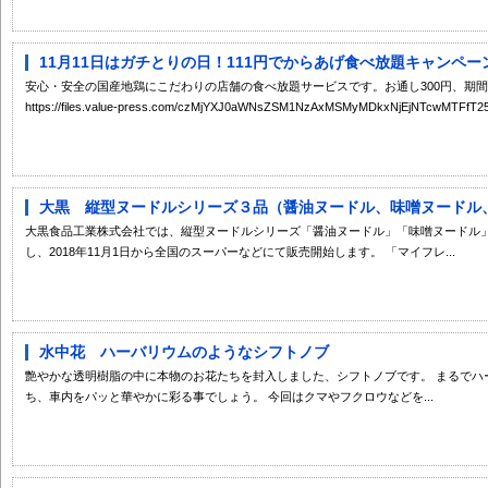
11月11日はガチとりの日！111円でからあげ食べ放題キャンペーン
安心・安全の国産地鶏にこだわりの店舗の食べ放題サービスです。お通し300円、期間
https://files.value-press.com/czMjYXJ0aWNsZSM1NzAxMSMyMDkxNjEjNTcwMTFfT
大黒 縦型ヌードルシリーズ３品（醤油ヌードル、味噌ヌードル、海
大黒食品工業株式会社では、縦型ヌードルシリーズ「醤油ヌードル」「味噌ヌードル
し、2018年11月1日から全国のスーパーなどにて販売開始します。 「マイフレ...
水中花 ハーバリウムのようなシフトノブ
艶やかな透明樹脂の中に本物のお花たちを封入しました、シフトノブです。 まるでハ
ち、車内をパッと華やかに彩る事でしょう。 今回はクマやフクロウなどを...