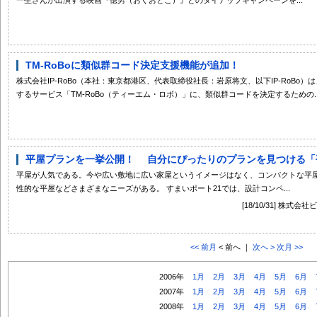
TM-RoBoに類似群コード決定支援機能が追加！
株式会社IP-RoBo（本社：東京都港区、代表取締役社長：岩原将文、以下IP-RoB
するサービス「TM-RoBo（ティーエム・ロボ）」に、類似群コードを決定するための..
平屋プランを一挙公開！ 自分にぴったりのプランを見つける「平
平屋が人気である。今や広い敷地に広い家屋というイメージはなく、コンパクトな平
性的な平屋などさまざまなニーズがある。 すまいポート21では、設計コンペ...
[18/10/31] 株
<< 前月
< 前へ ｜
次へ >
次月 >>
2006年
1月
2月
3月
4月
5月
6月
2007年
1月
2月
3月
4月
5月
6月
2008年
1月
2月
3月
4月
5月
6月