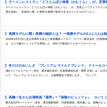
ラーメンレストラン「どうとんぼり神座（かむくら）」が、災害時に
ラーメンレストラン「どうとんぼり神座（かむくら）」が、災害よってライフライン
源を供給し、本体内に残った飲料を無償で提供できるオリジナルのラッピン...
美脚モデルに聞く美脚の秘訣とは？ 〜美脚モデルの2人に1人は毎日
2018年5月27日に設立40周年を迎えた美容機器メーカー、ヤーマン株式会社（代表
は、エステ級のハンドケアを再現した、特許※?取得のトルネードローラーと、...
冬だけのおいしさ 「プレミアム マイルドブレンド」 ドトールコー
(株)ドトールコーヒー（本社：東京都渋谷区／代表取締役社長：星野 正則）は、11月
にて「プレミアム マイルドブレンド」を期間限定で発売します。 「プレミア...
高橋一生さん出演映画『億男』×『保険のビュッフェ』 11／1（木）
株式会社FPパートナー（本社：東京都新宿区 代表取締役：黒木勉）は、保険のビュ
一生さんが出演する映画『億男（おくおとこ）』とのタイアップキャンペーンを...