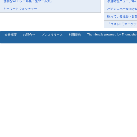
便利なWEBツール集「鬼ツールズ」
手越祐也ニューアルバム
キーワードウォッチャー
パチンコホール向けSN
眠っている撮影・音響・
「コスト0円マーケティ
Thumbnails powered by Thumbsho
会社概要
お問合せ
プレスリリース
利用規約