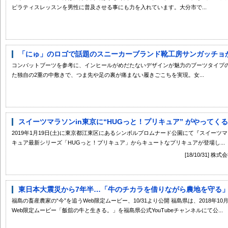
ピラティスレッスンを男性に普及させる事にも力を入れています。大分市で...
「にゅ」のロゴで話題のスニーカーブランド靴工房サンガッチョから
コンバットブーツを参考に、インヒールがめだたないデザインが魅力のブーツタイプの
た独自の2重の中敷きで、つま先や足の裏が痛まない履きごこちを実現。女...
スイーツマラソンin東京に“HUGっと！プリキュア” がやってくる！
2019年1月19日(土)に東京都江東区にあるシンボルプロムナード公園にて『スイーツ
キュア最新シリーズ「HUGっと！プリキュア」からキュートなプリキュアが登場し...
[18/10/31
東日本大震災から7年半…「牛のチカラを借りながら農地を守る」 
福島の畜産農家の“今”を追うWeb限定ムービー、10/31より公開 福島県は、2018年1
Web限定ムービー「飯舘の牛と生きる。」を福島県公式YouTubeチャンネルにて公...