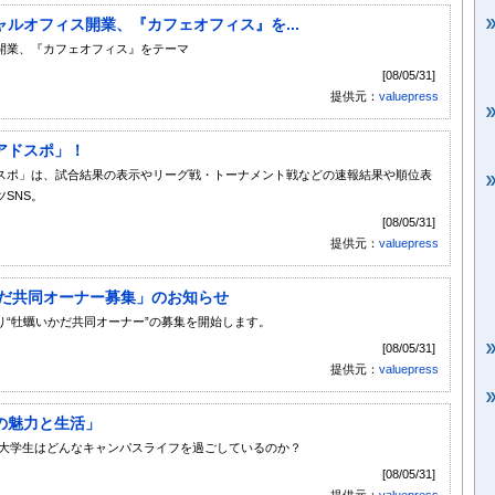
ルオフィス開業、『カフェオフィス』を...
開業、『カフェオフィス』をテーマ
[08/05/31]
提供元：
valuepress
アドスポ」！
スポ」は、試合結果の表示やリーグ戦・トーナメント戦などの速報結果や順位表
SNS。
[08/05/31]
提供元：
valuepress
かだ共同オーナー募集」のお知らせ
“牡蠣いかだ共同オーナー”の募集を開始します。
[08/05/31]
提供元：
valuepress
活の魅力と生活」
 大学生はどんなキャンパスライフを過ごしているのか？
[08/05/31]
提供元：
valuepress