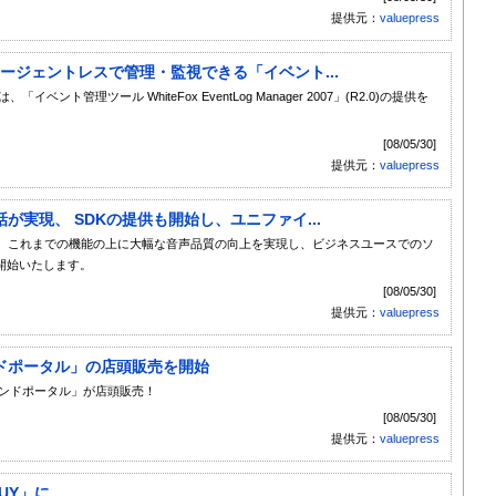
提供元：
valuepress
エージェントレスで管理・監視できる「イベント...
は、「イベント管理ツール WhiteFox EventLog Manager 2007」(R2.0)の提供を
[08/05/30]
提供元：
valuepress
実現、 SDKの提供も開始し、ユニファイ...
本製品は、これまでの機能の上に大幅な音声品質の向上を実現し、ビジネスユースでのソ
開始いたします。
[08/05/30]
提供元：
valuepress
ドポータル」の店頭販売を開始
モンドポータル」が店頭販売！
[08/05/30]
提供元：
valuepress
BUY」に