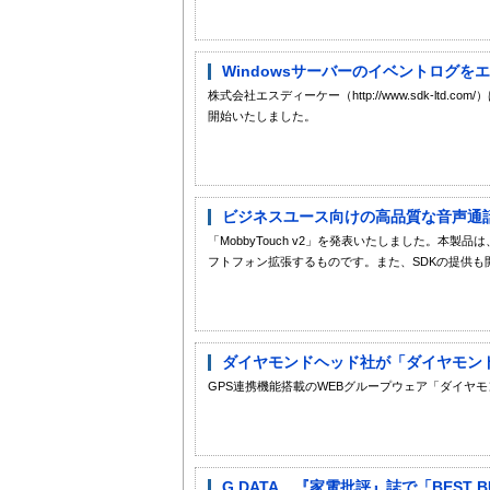
Windowsサーバーのイベントログを
株式会社エスディーケー（http://www.sdk-ltd.com/）
開始いたしました。
ビジネスユース向けの高品質な音声通話が
「MobbyTouch v2」を発表いたしました。
フトフォン拡張するものです。また、SDKの提供も
ダイヤモンドヘッド社が「ダイヤモン
GPS連携機能搭載のWEBグループウェア「ダイヤ
G DATA、『家電批評』誌で「BEST 