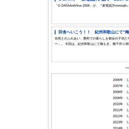
「G DATA AntiVirus 2008」が、『家電批評m
田舎へいこう！！ 紀州和歌山にて“梅
自然とのふれあい、農村での暮らしを都会の子供た
ー」。 今回は、紀州和歌山にて梅もぎ、梅干作り体験
<
2006年
1
2007年
1
2008年
1
2009年
1
2010年
1
2011年
1
2012年
1
2013年
1
2014年
1