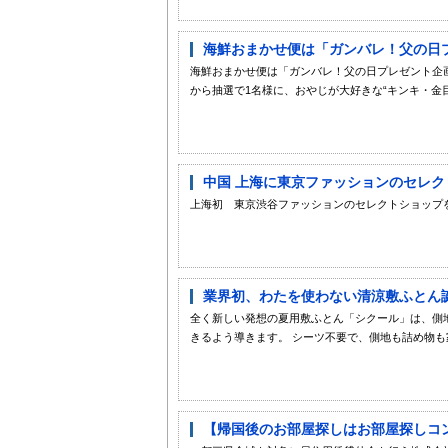
海鮮おまかせ便は「ガンバレ！父の日
海鮮おまかせ便は「ガンバレ！父の日プレゼント企
から抽選で1名様に、おやじが大好きな“キンキ・金目の
中国 上海に東京ファッションのセレクトショ
上海初 東京渋谷ファッションのセレクトショップ
業界初、わたを使わない清涼敷ふとん
全く新しい発想の夏用敷ふとん「シクール」は、側
きるよう導きます。 シーツ不要で、側地も詰め物も家
【帰国後のお部屋探しはお部屋探しコン