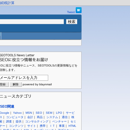
相続税計算
Tweet
EOに役立つ情報やニュース、SEOTOOLSの更新情報などを
信致します。
powered by blaynmail
SEO関連
Google
｜
Yahoo
｜
MSN
｜
SEO
｜
SEM
｜
LPO
｜
サービ
ス
｜
コンピュータ
｜
会計
｜
商品
｜
システム
｜
通信
｜
検
索
｜
調査
｜
提供
｜
コンサルティング
｜
ベンチャー
｜
セミ
ナー
｜
コンテンツ
｜
サイト
｜
携帯
｜
ＩＴ
｜
事業
｜
HTML