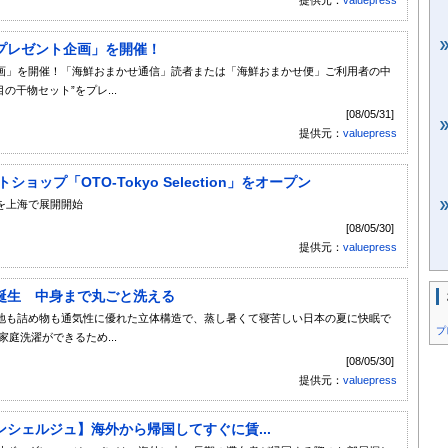
プレゼント企画」を開催！
画」を開催！「海鮮おまかせ通信」読者または「海鮮おまかせ便」ご利用者の中
干物セット”をプレ...
[08/05/31]
提供元：
valuepress
ップ「OTO-Tokyo Selection」をオープン
を上海で展開開始
[08/05/30]
提供元：
valuepress
誕生 中身まで丸ごと洗える
地も詰め物も通気性に優れた立体構造で、蒸し暑くて寝苦しい日本の夏に快眠で
プ
庭洗濯ができるため...
[08/05/30]
提供元：
valuepress
シェルジュ】海外から帰国してすぐに賃...