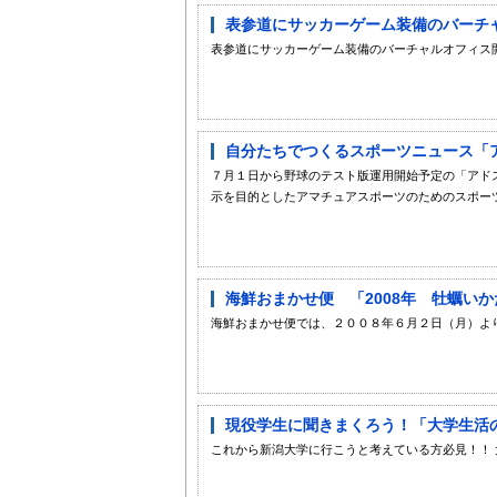
表参道にサッカーゲーム装備のバーチャ
表参道にサッカーゲーム装備のバーチャルオフィス
自分たちでつくるスポーツニュース「
７月１日から野球のテスト版運用開始予定の「アド
示を目的としたアマチュアスポーツのためのスポーツ
海鮮おまかせ便 「2008年 牡蠣い
海鮮おまかせ便では、２００８年６月２日（月）より
現役学生に聞きまくろう！「大学生
これから新潟大学に行こうと考えている方必見！！