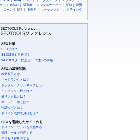
｜
PHP
｜
Ruby
｜
SQL
｜
オープンソース
｜
アプリケーシ
ョン
｜
過払い
｜
薬剤師
｜
レンタルサーバー
｜
探偵
｜
融資
｜
ローン
｜
留学
｜
不動産
｜
キャッシング
｜
ホスティング
｜
SEO対策
SEOとは？
SEO対策を自分で！
WEBマスターによるSEO対策の手順
SEOの基礎知識
検索順位とは？
ページランクとは？
トラフィックランキングとは？
インデックス数とは？
被リンク数とは？
キーワード率とは？
強調タグとは？
ドメイン取得年月日とは？
SEOを意識したサイト作り
ドメイン・サーバを用意する
管理ツールを利用する
アクセス解析をする