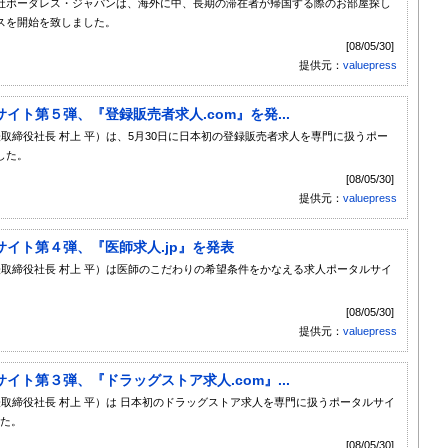
社ボーダレス・ジャパンは、海外に中、長期の滞在者が帰国する際のお部屋探し
スを開始を致しました。
[08/05/30]
提供元：
valuepress
ト第５弾、『登録販売者求人.com』を発...
取締役社長 村上 平）は、5月30日に日本初の登録販売者求人を専門に扱うポー
した。
[08/05/30]
提供元：
valuepress
イト第４弾、『医師求人.jp』を発表
表取締役社長 村上 平）は医師のこだわりの希望条件をかなえる求人ポータルサイ
[08/05/30]
提供元：
valuepress
ト第３弾、『ドラッグストア求人.com』...
表取締役社長 村上 平）は 日本初のドラッグストア求人を専門に扱うポータルサイ
した。
[08/05/30]