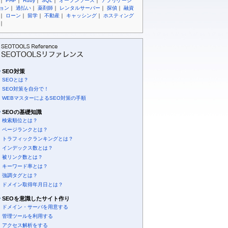
｜
PHP
｜
Ruby
｜
SQL
｜
オープンソース
｜
アプリケーシ
ョン
｜
過払い
｜
薬剤師
｜
レンタルサーバー
｜
探偵
｜
融資
｜
ローン
｜
留学
｜
不動産
｜
キャッシング
｜
ホスティング
｜
SEO対策
SEOとは？
SEO対策を自分で！
WEBマスターによるSEO対策の手順
SEOの基礎知識
検索順位とは？
ページランクとは？
トラフィックランキングとは？
インデックス数とは？
被リンク数とは？
キーワード率とは？
強調タグとは？
ドメイン取得年月日とは？
SEOを意識したサイト作り
ドメイン・サーバを用意する
管理ツールを利用する
アクセス解析をする