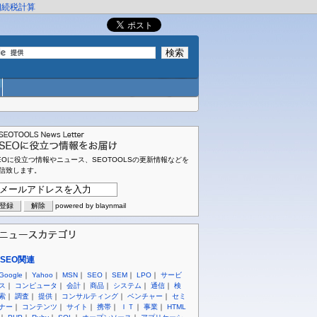
相続税計算
EOに役立つ情報やニュース、SEOTOOLSの更新情報などを
信致します。
powered by blaynmail
SEO関連
Google
｜
Yahoo
｜
MSN
｜
SEO
｜
SEM
｜
LPO
｜
サービ
ス
｜
コンピュータ
｜
会計
｜
商品
｜
システム
｜
通信
｜
検
索
｜
調査
｜
提供
｜
コンサルティング
｜
ベンチャー
｜
セミ
ナー
｜
コンテンツ
｜
サイト
｜
携帯
｜
ＩＴ
｜
事業
｜
HTML