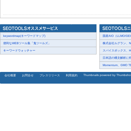
keywordmap(キーワードマップ)
国産AIO（LLMO/GEO
便利なWEBツール集「鬼ツールズ」
株式会社ルグラン、NP Di
キーワードウォッチャー
スパイスボックス、Haku
日本語の構文解析に特化
Momentum、GMO 
Thumbnails powered by Thumbsho
会社概要
お問合せ
プレスリリース
利用規約