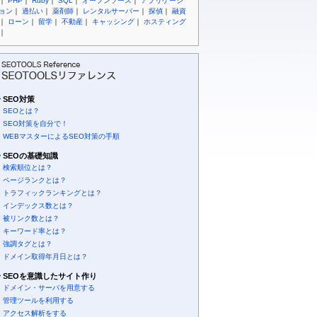
｜
PHP
｜
Ruby
｜
SQL
｜
オープンソース
｜
アプリケーシ
ョン
｜
過払い
｜
薬剤師
｜
レンタルサーバー
｜
探偵
｜
融資
｜
ローン
｜
留学
｜
不動産
｜
キャッシング
｜
ホスティング
｜
SEO対策
SEOとは？
SEO対策を自分で！
WEBマスターによるSEO対策の手順
SEOの基礎知識
検索順位とは？
ページランクとは？
トラフィックランキングとは？
インデックス数とは？
被リンク数とは？
キーワード率とは？
強調タグとは？
ドメイン取得年月日とは？
SEOを意識したサイト作り
ドメイン・サーバを用意する
管理ツールを利用する
アクセス解析をする