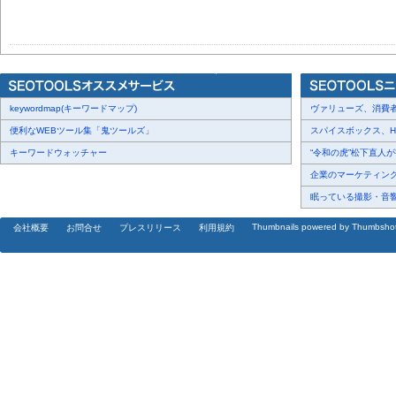
keywordmap(キーワードマップ)
ヴァリューズ、消費者行
便利なWEBツール集「鬼ツールズ」
スパイスボックス、Haku
キーワードウォッチャー
“令和の虎”松下直人が書
企業のマーケティング内
眠っている撮影・音響・
Thumbnails powered by Thumbsho
会社概要
お問合せ
プレスリリース
利用規約