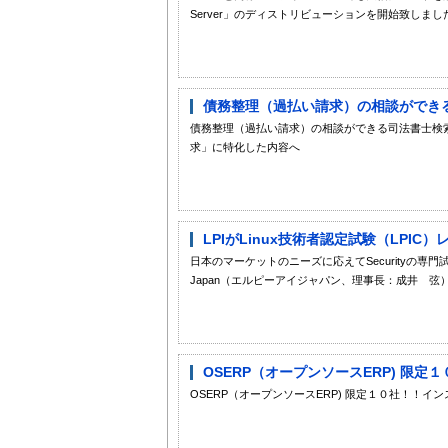
Server」のディストリビューションを開始致しまし
債務整理（過払い請求）の相談ができる
債務整理（過払い請求）の相談ができる司法書士検
求」に特化した内容へ
LPIがLinux技術者認定試験（LPIC）レ
日本のマーケットのニーズに応えてSecurityの専門試
Japan（エルピーアイジャパン、理事長：成井 弦）は、
OSERP（オープンソースERP) 限
OSERP（オープンソースERP) 限定１０社！！