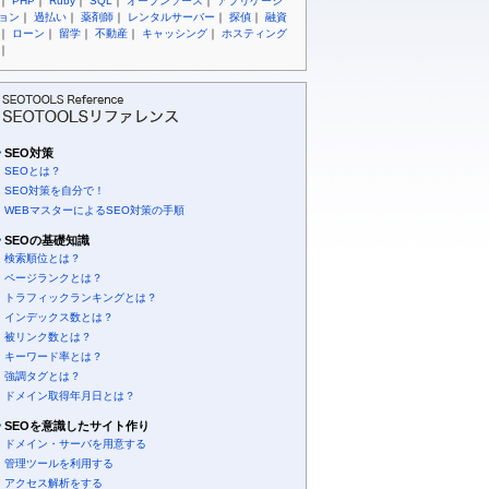
｜
PHP
｜
Ruby
｜
SQL
｜
オープンソース
｜
アプリケーシ
ョン
｜
過払い
｜
薬剤師
｜
レンタルサーバー
｜
探偵
｜
融資
｜
ローン
｜
留学
｜
不動産
｜
キャッシング
｜
ホスティング
｜
SEO対策
SEOとは？
SEO対策を自分で！
WEBマスターによるSEO対策の手順
SEOの基礎知識
検索順位とは？
ページランクとは？
トラフィックランキングとは？
インデックス数とは？
被リンク数とは？
キーワード率とは？
強調タグとは？
ドメイン取得年月日とは？
SEOを意識したサイト作り
ドメイン・サーバを用意する
管理ツールを利用する
アクセス解析をする