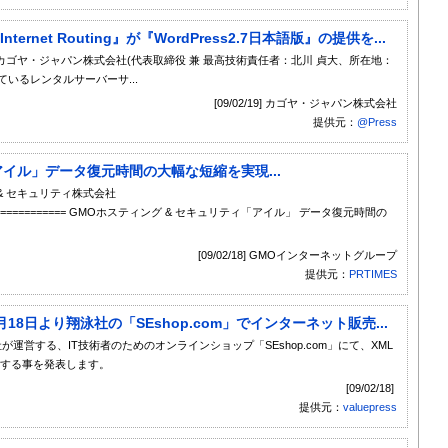
rnet Routing』が『WordPress2.7日本語版』の提供を...
ゴヤ・ジャパン株式会社(代表取締役 兼 最高技術責任者：北川 貞大、所在地：
ているレンタルサーバーサ...
[09/02/19] カゴヤ・ジャパン株式会社
提供元：
@Press
アイル」データ復元時間の大幅な短縮を実現...
 & セキュリティ株式会社
==================== GMOホスティング & セキュリティ「アイル」 データ復元時間の
[09/02/18] GMOインターネットグループ
提供元：
PRTIMES
月18日より翔泳社の「SEshop.com」でインターネット販売...
運営する、IT技術者のためのオンラインショップ「SEshop.com」にて、XML
開始する事を発表します。
[09/02/18]
提供元：
valuepress