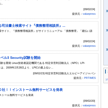
た。
[09/02/24]
提供元：
valuepress
司法書士検索サイト『債務整理相談所』...
索サイト、『債務整理相談所』がサイトリニューアル 「債務整理」「過払い請
[09/02/24]
提供元：
valuepress
ベル3 Security試験を開始
験を開発 Linux技術者認定機関である 特定非営利活動法人（NPO）LPI-
2009年2月28日より、LPICの最上位レ...
[09/02/23] 特定非営利活動法人エルピーアイジャパン
提供元：
PRTIMES
プ
定１０社！！インストール無料サービスを発表
インストール無料サービスを発表
[09/02/20]
提供元：
valuepress