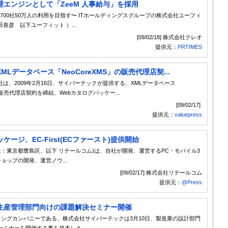
エンジンとして「ZeeM 人事給与」を採用
)で、700社50万人の利用を目指す〜 ITホールディングスグループの株式会社ユーフィ
彦 以下ユーフィット ）...
[09/02/18] 株式会社クレオ
提供元：
PRTIMES
データベース「NeoCoreXMS」の販売代理店契...
、2009年2月16日、サイバーテックが提供する、XMLデータベース
販売代理店契約を締結、Webカタログパッケー...
[09/02/17]
提供元：
valuepress
ジ、EC-First(ECファースト)提供開始
社：東京都豊島区、以下 リテールコム)は、自社が開発、運営するPC・モバイル3
ップの開発、運営ノウ...
[09/02/17] 株式会社リテールコム
提供元：
@Press
生産管理部門向けの課題解決セミナー開催
ーディングカンパニーである、株式会社サイバーテックは3月10日、製造業の設計部門
ミナーを開催する事を発表しま...