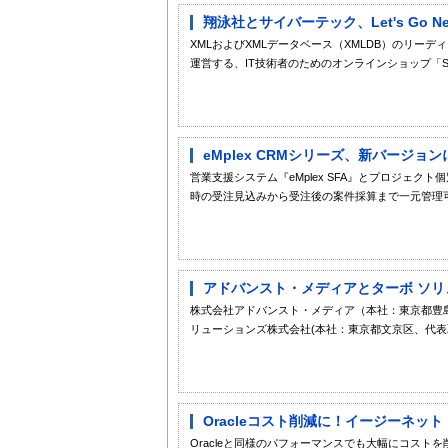
翔泳社とサイバーテック、Let's Go 
XMLおよびXMLデータベース（XMLDB）のリー
運営する、IT技術者のためのオンラインショップ「SEsh
eMplex CRMシリーズ、新バージョ
営業支援システム『eMplex SFA』とプロジェクト
時の受注見込みから受注後の案件採算まで一元管理可
アドバンスト・メディアとターボ ソリ
株式会社アドバンスト・メディア（本社：東京都豊
リューションズ株式会社(本社：東京都文京区、代表取
Oracleコスト削減に！イージーネット「Ent
Oracleと同様のパフォーマンスでも大幅にコストを削減