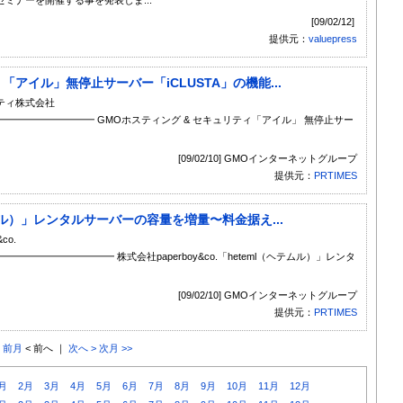
[09/02/12]
提供元：
valuepress
「アイル」無停止サーバー「iCLUSTA」の機能...
リティ株式会社
━━━━━━━━━ GMOホスティング & セキュリティ「アイル」 無停止サー
[09/02/10] GMOインターネットグループ
提供元：
PRTIMES
（ヘテムル）」レンタルサーバーの容量を増量〜料金据え...
co.
━━━━━━━━ 株式会社paperboy&co.「heteml（ヘテムル）」レンタ
[09/02/10] GMOインターネットグループ
提供元：
PRTIMES
< 前月
< 前へ ｜
次へ >
次月 >>
月
2月
3月
4月
5月
6月
7月
8月
9月
10月
11月
12月