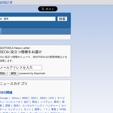
相続税計算
EOに役立つ情報やニュース、SEOTOOLSの更新情報などを
信致します。
powered by blaynmail
SEO関連
Google
｜
Yahoo
｜
MSN
｜
SEO
｜
SEM
｜
LPO
｜
サービ
ス
｜
コンピュータ
｜
会計
｜
商品
｜
システム
｜
通信
｜
検
索
｜
調査
｜
提供
｜
コンサルティング
｜
ベンチャー
｜
セミ
ナー
｜
コンテンツ
｜
サイト
｜
携帯
｜
ＩＴ
｜
事業
｜
HTML