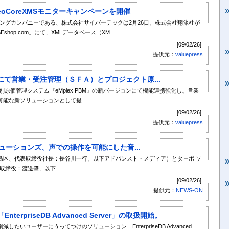
NeoCoreXMSモニターキャンペーンを開催
ディングカンパニーである、株式会社サイバーテックは2月26日、株式会社翔泳社が
op.com」にて、XMLデータベース（XM...
[09/02/26]
提供元：
valuepress
ンにて営業・受注管理（ＳＦＡ）とプロジェクト原...
個別原価管理システム『eMplex PBM』の新バージョンにて機能連携強化し、営業
能な新ソリューションとして提...
[09/02/26]
提供元：
valuepress
ューションズ、声での操作を可能にした音...
島区、代表取締役社長：長谷川一行、以下アドバンスト・メディア）とターボ ソ
締役：渡邊肇、以下...
[09/02/26]
提供元：
NEWS-ON
erpriseDB Advanced Server」の取扱開始。
したいユーザーにうってつけのソリューション「EnterpriseDB Advanced