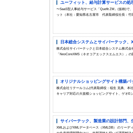
ユーフィット、給与計算サービスの処理
〜SaaS型人事給与サービス「Quefit ZM」(仮称
ット（本社：愛知県名古屋市 代表取締役社長：竹田喜
日本総合システムとサイバーテック、XML
株式会社サイバーテックと日本総合システム株式会社は
「NeoCoreXMS（ネオコアエックスエムエス）」の
オリジナルショッピングサイト構築パッケー
株式会社リテールコム(代表取締役：稲生 克典、本
キャリア対応の大規模ショッピングサイト、ゲオEショ
サイバーテック、製造業の設計部門、
XMLおよびXMLデータベース（XMLDB） のリ
や生産管理部門向けに、外部講師を招いて課題解決セ