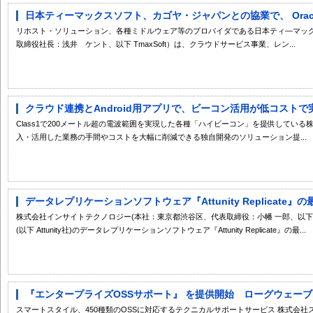
日本ティーマックスソフト、カゴヤ・ジャパンとの協業で、 Oracle
リホスト・ソリューション、各種ミドルウェア等のプロバイダである日本ティ―マッ
取締役社長：浅井 ケント、以下 TmaxSoft）は、クラウドサービス事業、レン...
クラウド連携とAndroid用アプリで、ビーコン活用が低コストで実
Class1で200メートル超の電波範囲を実現した各種「ハイビーコン」を提供してい
入・活用した業務の手間やコストを大幅に削減できる独自開発のソリューション提...
データレプリケーションソフトウェア『Attunity Replicate』
株式会社インサイトテクノロジー(本社：東京都渋谷区、代表取締役：小幡 一郎、以下 インサイ
(以下 Attunity社)のデータレプリケーションソフトウェア『Attunity Replicate』の最...
『エンタープライズOSSサポート』 を提供開始 ローグウェーブ 
スマートスタイル、450種類のOSSに対応するテクニカルサポートサービス 株式会社スマートスタ