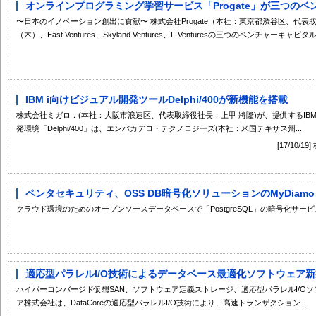
オンラインプログラミング学習サービス「Progate」が三つのベン
〜日本のイノベーション創出に貢献〜 株式会社Progate（本社：東京都渋谷区、代表
（木）、East Ventures、Skyland Ventures、F Venturesの三つのベンチャーキャピタ
IBM i向けビジュアル開発ツールDelphi/400が新機能を搭載
株式会社ミガロ．(本社：大阪市浪速区、代表取締役社長：上甲 將隆)が、提供するIBM i
発環境「Delphi/400」は、エンバカデロ・テクノロジーズ(本社：米国テキサス州...
[17/10
ペンタセキュリティ、OSS DB暗号化ソリューションのMyDiamo（
クラウド環境のためのオープンソースデータベースで「PostgreSQL」の暗号化サー
適応型パラレルI/O技術によるデータベース最適化ソフトウェア新製品「Ma
ハイパーコンバージド仮想SAN、ソフトウェア定義ストレージ、適応型パラレルI/O
ア株式会社は、DataCoreの適応型パラレルI/O技術により、高速トランザクション...