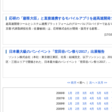
応研の「顧客大臣」と直接連携するモバイルアプリを超高速開発ツール「M
超高速開発ツールとシステム連携プラットフォームのグローバルプロバイダーである
京都 代表取締役社長：佐藤敏雄）は、応研株式会社が開発・販売する顧客...
[17
日本最大級のパンイベント「世田谷パン祭り2017」出展報告
ソントン株式会社（本社：東京都江東区、社長：結城浩文、以下ソントン）は、2017年1
区・三宿エリアで開催された、日本最大級のパンイベント「世田谷パン祭り2017」...
<< 前月
< 前へ ｜
次へ >
次月 >>
2006年
1月
2月
3月
4月
5月
6月
2007年
1月
2月
3月
4月
5月
6月
2008年
1月
2月
3月
4月
5月
6月
2009年
1月
2月
3月
4月
5月
6月