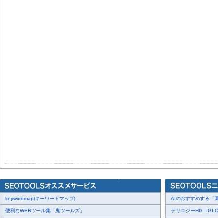
keywordmap(キーワードマップ)
AIのおすすめする「夏
便利なWEBツール集「鬼ツールズ」
テリロジーHD---IGLO