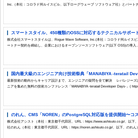
Inc.（本社：コロラド州ルイスビル、以下ローグウェーブ ソフトウェア社）とパートナー
スマートスタイル、450種類のOSSに対応するテクニカルサポート
株式会社スマートスタイルは、Rogue Wave Software, Inc.(本社：コロラド州
ートナー契約を締結し、企業におけるオープンソースソフトウェア(以下 OSS)の導入..
国内最大級のエンジニア向け技術祭典「MANABIYA -teratail Deve
最新技術の動向からキャリア設計まで、エンジニアの疑問を全て解決 レバレジーズは201
ニアを集めた無料の技術カンファレンス「MANABIYA -teratail Developer Days-」( https://
のれん、CMS「NOREN」のPostgreSQL対応版を提供開始〜コ
株式会社アシスト（本社：東京都千代田区、URL：https://www.ashisuto.co.j
社のれん（本社：東京都千代田区、URL：https://noren.ashisuto.co.jp/、以下、のれん）