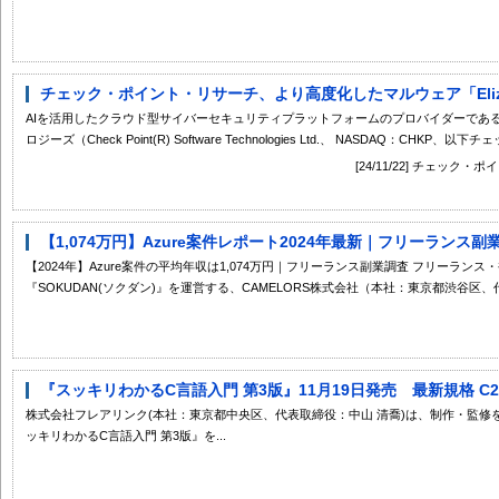
チェック・ポイント・リサーチ、より高度化したマルウェア「Eliza
AIを活用したクラウド型サイバーセキュリティプラットフォームのプロバイダーであ
ロジーズ（Check Point(R) Software Technologies Ltd.、 NASDAQ：CHKP、以下チ
[24/11/22] チェッ
【1,074万円】Azure案件レポート2024年最新｜フリーランス副
【2024年】Azure案件の平均年収は1,074万円｜フリーランス副業調査 フリーラ
『SOKUDAN(ソクダン)』を運営する、CAMELORS株式会社（本社：東京都渋谷区、代
『スッキリわかるC言語入門 第3版』11月19日発売 最新規格 C23
株式会社フレアリンク(本社：東京都中央区、代表取締役：中山 清喬)は、制作・監修
ッキリわかるC言語入門 第3版』を...