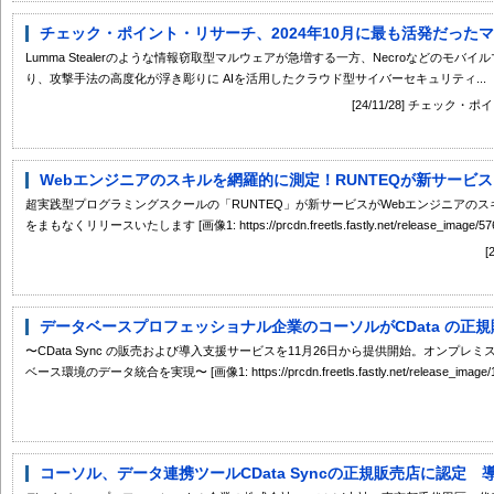
チェック・ポイント・リサーチ、2024年10月に最も活発だったマル
Lumma Stealerのような情報窃取型マルウェアが急増する一方、Necroなどのモ
り、攻撃手法の高度化が浮き彫りに AIを活用したクラウド型サイバーセキュリティ...
[24/11/28] チェッ
Webエンジニアのスキルを網羅的に測定！RUNTEQが新サービス『Skil
超実践型プログラミングスクールの「RUNTEQ」が新サービスがWebエンジニアのスキルを
をまもなくリリースいたします [画像1: https://prcdn.freetls.fastly.net/release_image/5766
データベースプロフェッショナル企業のコーソルがCData の正
〜CData Sync の販売および導入支援サービスを11月26日から提供開始。オンプ
ベース環境のデータ統合を実現〜 [画像1: https://prcdn.freetls.fastly.net/release_image/1
コーソル、データ連携ツールCData Syncの正規販売店に認定 導