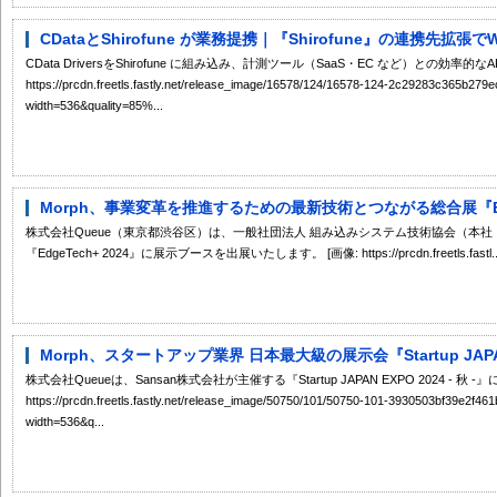
CDataとShirofune が業務提携｜『Shirofune』の連携先拡張
CData DriversをShirofune に組み込み、計測ツール（SaaS・EC など）との効率的な
https://prcdn.freetls.fastly.net/release_image/16578/124/16578-124-2c29283c365b2
width=536&quality=85%...
Morph、事業変革を推進するための最新技術とつながる総合展『EdgeT
株式会社Queue（東京都渋谷区）は、一般社団法人 組み込みシステム技術協会（本
『EdgeTech+ 2024』に展示ブースを出展いたします。 [画像: https://prcdn.freetls.fastl..
Morph、スタートアップ業界 日本最大級の展示会『Startup JAPAN E
株式会社Queueは、Sansan株式会社が主催する『Startup JAPAN EXPO 2024 - 
https://prcdn.freetls.fastly.net/release_image/50750/101/50750-101-3930503bf39e2f
width=536&q...