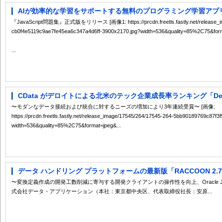
AIが効率的な学習をサポートする無料のプログラミング学習アプ
『JavaScript問題集』正式版をリリース [画像1: https://prcdn.freetls.fastly.net/release_im
cb0f4e5119c9ae7fe45ea6c347a4d6ff-3900x2170.jpg?width=536&quality=85%2C75&forma
...
CData がデロイトによる北米のテック企業成長率ランキング「Deloitte Te
〜モダンなデータ接続および統合に対するニーズの増加により3年連続受賞〜 [画像:
https://prcdn.freetls.fastly.net/release_image/17545/264/17545-264-5bb90189769c87
width=536&quality=85%2C75&format=jpeg&...
データ ハンドリング プラットフォームの最新版「RACCOON 2.
〜変換定義作成の開発工数削減に寄与する開発クライアントの操作性を向上、Oracle JD
式会社データ・アプリケーション（本社：東京都中央区、代表取締役社長：安原...