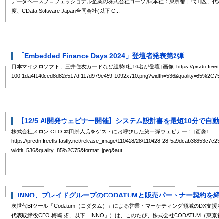
データベースプロフェッショナル企業の株式会社コーソル(本社：東京都千代田区、代表
度、CData Software Japan合同会社(以下 C...
「Embedded Finance Days 2024」登壇者発表第2弾
日本マイクロソフト、三井住友カードなど総勢8社16名が登壇 [画像: https://prcdn.freetls.fastly.
100-1da4f140ced8d82e517df117d979e459-1092x710.png?width=536&quality=85%2C75&
【12/5 AI開発ウェビナー開催】システム設計書を最短10分で自動生
株式会社メロン CTO 本田崇人氏をゲストにお呼びした第一弾ウェビナー！ [画像1:
https://prcdn.freetls.fastly.net/release_image/110428/28/110428-28-5a9dcab38653c7
width=536&quality=85%2C75&format=jpeg&aut...
INNO、プレイドグループのCODATUMと販売パートナー契約を
次世代BIツール「Codatum（コダタム）」による営業・マーケティング領域のDX支援
代表取締役CEO 梅崎 拓、以下「INNO」）は、このたび、株式会社CODATUM（東京都