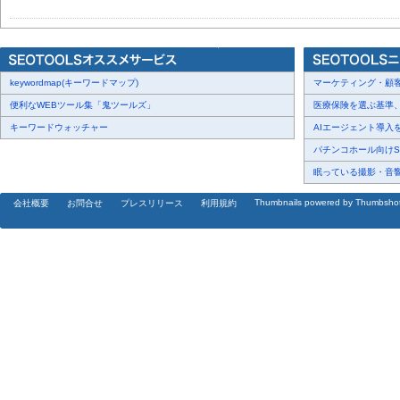
keywordmap(キーワードマップ)
マーケティング・顧客・
便利なWEBツール集「鬼ツールズ」
医療保険を選ぶ基準、圧
キーワードウォッチャー
AIエージェント導入を
パチンコホール向けSN
眠っている撮影・音響・
Thumbnails powered by Thumbsho
会社概要
お問合せ
プレスリリース
利用規約