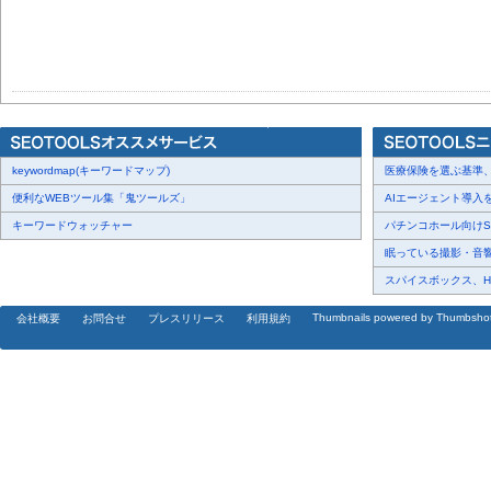
keywordmap(キーワードマップ)
医療保険を選ぶ基準、圧
便利なWEBツール集「鬼ツールズ」
AIエージェント導入を
キーワードウォッチャー
パチンコホール向けSN
眠っている撮影・音響・
スパイスボックス、Haku
Thumbnails powered by Thumbsho
会社概要
お問合せ
プレスリリース
利用規約