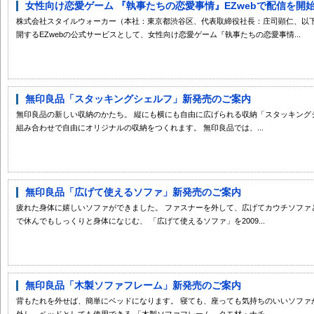
女性向け恋愛ゲーム 『執事たちの恋愛事情』EZwebで配信を開始 
株式会社スタイルウォーカー（本社：東京都渋谷区、代表取締役社長：庄司顕仁、以下
開するEZwebの公式サービスとして、女性向け恋愛ゲーム『執事たちの恋愛事情...
無印良品「スタッキングシェルフ」新発売のご案内
無印良品の新しい収納のかたち。 縦にも横にも自由に広げられる収納「スタッキング
組み合わせで自由にオリジナルの収納をつくれます。 無印良品では、...
無印良品「広げて使えるソファ」新発売のご案内
疲れた身体に嬉しいソファができました。 ファスナーを外して、広げてカウチソファ
で休んでもしっくりと身体になじむ、 「広げて使えるソファ」を2009...
無印良品「木製ソファフレーム」新発売のご案内
背もたれを外せば、簡単にベッドになります。 寝ても、座っても気持ちのいいソファ
外し、ベッドとしても使用できる 「木製ソファフレーム タモ材・ナチ...