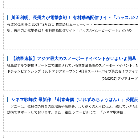
川田利明、長州力が電撃参戦！ 有料動画配信サイト「ハッスル×ムー
報道関係者各位 2009年2月27日 株式会社ムービーゲート ----------------------------------------------
明、長州力が電撃参戦！ 有料動画配信サイト「ハッスル×ムービーゲート」2/27の...
【結果速報】アジア最大のスノーボードイベントがいよいよ開幕 NISSAN 
福島県アルツ磐梯リゾートにて開催されている世界最高峰のスノーボードイベント、NISSAN X-
ドチャンピオンシップ（以下 アジアオープン）4日目スーパーパイプ男女セミファイナル
[09/02/27] ア
シネマ歌舞伎 最新作 『刺青奇偶（いれずみちょうはん）』公開記念
ソニーは、歌舞伎の舞台の臨場感や感動を、より多くの人々に伝え、残していきた
技術でサポートしております。また、銀座 ソニービルにて、「シネマ歌舞伎...