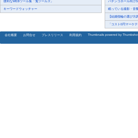
便利なWEBツール集「鬼ツールズ」
パチンコホール向けSN
キーワードウォッチャー
眠っている撮影・音響・
【結婚指輪の選び方調査
「コスト0円マーケティ
Thumbnails powered by Thumbsho
会社概要
お問合せ
プレスリリース
利用規約