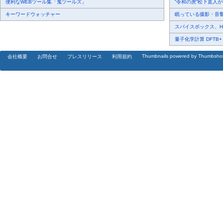
便利なWEBツール集「鬼ツールズ」
“令和の虎”松下直人が書
キーワードウォッチャー
眠っている撮影・音響・
スパイスボックス、Haku
量子化学計算 DFTB+ に
Thumbnails powered by Thumbsho
会社概要
お問合せ
プレスリリース
利用規約