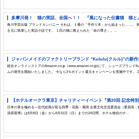
多摩川発！ 猫の実話、全国へ！！ 『風になった伝書猫 猫と人の
角川学芸出版 ブランドカンパニー それは、１冊の「手作り本」から始まった……。 
を元に執筆した実話小説です。 １匹の猫に教えられた「命の尊さ」。...
ジャパンメイドのファクトリーブランド “Kululu(クルル)”の新作がAma
総合オンラインストアのAmazon.co.jp（www.amazon.co.jp)にて、シューズブランドKulul
ムの発売を開始いたしました。 今なら3％ポイント還元キャンペーンを実施中です。 2009
【ホテルオークラ東京】チャリティーイベント『第20回 記念特別展
日本の美を極める―近代絵画が彩る四季・花鳥・風情 企業文化交流委員会（委員長：
清原當博）は8月8日（金）から8月31日（日）までの24日間、ホテル独自のチ...