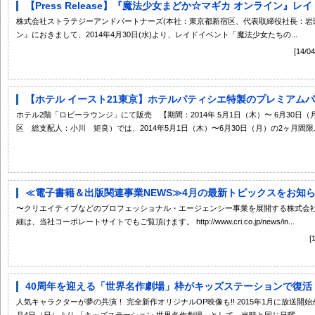
【Press Release】『魔法少女まどか☆マギカ オンライン』レイ
株式会社ストラテジーアンドパートナーズ(本社：東京都新宿区、代表取締役社長：岩
ン』におきまして、2014年4月30日(水)より、レイドイベント「魔法少女たちの...
[14
【ホテル イースト21東京】ホテルパティシエ特製のプレミアムパフ
ホテル2階「ロビーラウンジ」にて販売 【期間：2014年 5月1日（木）〜 6月30日（月
区 総支配人：小川 矩良）では、2014年5月1日（木）〜6月30日（月）の2ヶ月間限..
≪電子書籍＆出版関連事業NEWS≫4月の最新トピックスをお知
〜クリエイティブなどのプロフェッショナル・エージェンシー事業を展開する株式会社
細は、当社コーポレートサイトでもご覧頂けます。 http://www.cri.co.jp/news/in...
40周年を迎える「世界名作劇場」枠がキッズステーションで復活
人気キャラクターが夢の共演！ 完全新作オリジナルOP映像も!! 2015年1月に放送開
月4日（日）より 「キッズステーション 世界名作劇場」として、当時と同じ日曜...