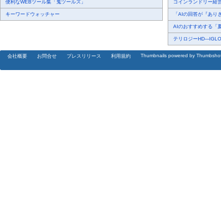
便利なWEBツール集「鬼ツールズ」
コインランドリー経営、
キーワードウォッチャー
「AIの回答が『ありき
AIのおすすめする「夏
テリロジーHD---IGLO
Thumbnails powered by Thumbsho
会社概要
お問合せ
プレスリリース
利用規約