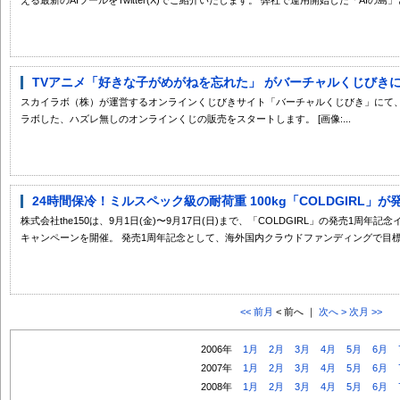
TVアニメ「好きな子がめがねを忘れた」 がバーチャルくじびき
スカイラボ（株）が運営するオンラインくじびきサイト「バーチャルくじびき」にて、
ラボした、ハズレ無しのオンラインくじの販売をスタートします。 [画像:...
24時間保冷！ミルスペック級の耐荷重 100kg「COLDGIRL」が
株式会社the150は、9月1日(金)〜9月17日(日)まで、「COLDGIRL」の発売1周年記
キャンペーンを開催。 発売1周年記念として、海外国内クラウドファンディングで目標達
<< 前月
< 前へ ｜
次へ >
次月 >>
2006年
1月
2月
3月
4月
5月
6月
2007年
1月
2月
3月
4月
5月
6月
2008年
1月
2月
3月
4月
5月
6月