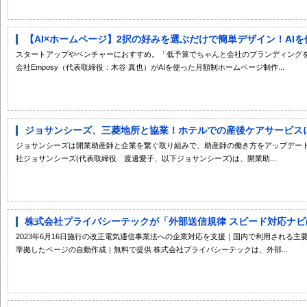
【AI×ホームページ】2択の好みを選ぶだけで簡単デザイン！AIを使
スタートアップやベンチャーにおすすめ。「低予算でちゃんと会社のブランディングを
会社Emposy（代表取締役：木谷 真也）がAIを使った月額制ホームページ制作...
ジョサンシーズ、三菱地所と協業！ホテルでの産後ケアサービスに開
ジョサンシーズは開業助産師と企業を繋ぐ取り組みで、助産師の働き方をアップデート
社ジョサンシーズ(代表取締役 渡邊愛子、以下ジョサンシーズ)は、開業助...
株式会社プライバシーテックが「外部送信規律 スピード対応ナビ(gaibus
2023年6月16日施行の改正電気通信事業法への企業対応を支援｜国内で利用される
準拠したページの自動作成｜無料で提供 株式会社プライバシーテックは、外部...