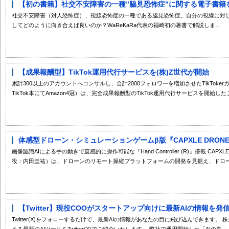
【初の書籍】社交不安障害の一種”脇見恐怖症”に関する電子書籍をWaR
社交不安障害（対人恐怖症）、視線恐怖症の一種である脇見恐怖症。自分の視線に対
してどのように向き合えば良いのか？WaReKaRa代表の福崎初の著書で解説しま...
【成果報酬型】TikTok運用代行サービスを(株)Z世代が開始
累計300以上のアカウントへコンサルし、合計2000フォロワーを増加させたTikToke
TikTok本にてAmazon4冠）は、完全成果報酬型のTikTok運用代行サービスを開始したこ
体感型ドローン・シミュレーションゲームβ版『CAPXLE DRON
画像認識AIによる手の動きで直感的に操作可能な『Hand Controller (R)』搭載 C
役：内田圭祐）は、ドローンのリモート操縦プラットフォームの開発を見据え、ドロー.
【Twitter】現役COOがスタートアップ向けに最新AIの情報を発
Twitter(X)をフォローするだけで、最新AIの情報があなたの目に飛び込んできます。 株
える最新のAIツールをTwitter(X)でご紹介いたします。 弊社で運用開始した「AIの島」と.