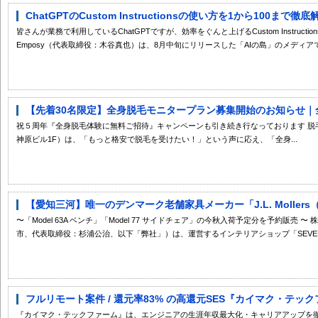
ChatGPTのCustom Instructionsの使い方を1から100まで徹底
皆さんが業務で利用しているChatGPTですが、効率をぐんと上げるCustom Instruc
Emposy（代表取締役：木谷真也）は、8月中旬にリリースした「AIの島」のメディアでCustom
【先着30名限定】全身脱毛モニタープラン募集開始のお知らせ｜全員2
祝５周年『全身脱毛体験に無料ご招待』キャンペーンも引き続き行なっております 脱毛サロ
神原ビル1F）は、「もっと格安で脱毛を受けたい！」という声に応え、「全身...
【愛知三河】唯一のデンマーク老舗家具メーカー「J.L. Mollers（J
〜「Model 63A ベンチ」「Model 77 サイドチェア」の今秋入荷予定分を予約販売
市、代表取締役：杉浦公治、以下「弊社」）は、運営するインテリアショップ「SEVEN .
フルリモート案件 / 還元率83% の高還元SES『カイマク・テック
『カイマク・テックファーム』は、エンジニアの生涯年収最大化・キャリアアップを