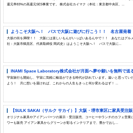
還元率83%の高還元SES事業です。 株式会社カイマク（本社：東京都中央区、...
ようこそ大阪へ！ バスで大阪に遊びに行こう！！ 名古屋発着・四
大坂の街を満喫！！ 大阪には楽しいもんがいっぱいあるんやで！！ あなたはグル
社：大阪市鶴見区、代表取締役 岡武史）はようこそ大阪へ！ バスで大阪に...
INAMI Space Laboratory株式会社が月面へ夢や願いを無料で送るサー
宇宙旅行も開始し、宇宙に気軽に輸送ができる時代が訪れています。遠いと思ってい
よう！ 月に想いを届ければ、これからの人生もきっと何か変わるはず！ ...
【SULK SAKAI（サルク サカイ）】大阪・堺市東区に家具受注販売 ×
オリジナル家具やアイアンパーツの展示・受注販売、コーヒーやランチのカフェ営業
ワーも販売 アイアン家具からグリーンが彩るインテリアまで、豊かでおし...