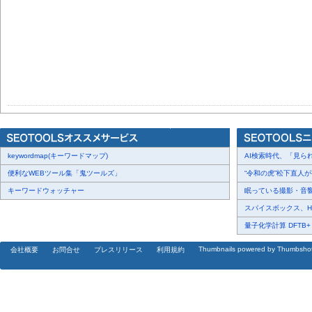
keywordmap(キーワードマップ)
AI検索時代、「見られ
便利なWEBツール集「鬼ツールズ」
“令和の虎”松下直人が書
キーワードウォッチャー
眠っている撮影・音響・
スパイスボックス、Haku
量子化学計算 DFTB+ に
Thumbnails powered by Thumbsho
会社概要
お問合せ
プレスリリース
利用規約