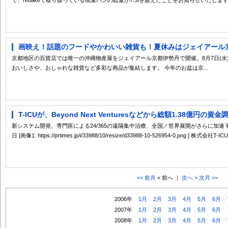
画映え！話題のフードやかわいい雑貨も！夏休みはジェイアール京都
京都地区の百貨店では唯一の沖縄物産展をジェイアール京都伊勢丹で開催。8月7日(水)
おいしさや、おしゃれな雑貨など多彩な商品が集結します。 今年のお盆は京...
T-ICUが、Beyond Next Venturesなどから総額1.38億円の資
新システム開発、専門医による24/365の遠隔集中治療、全国／世界展開がさらに加速 報道
日 [画像1: https://prtimes.jp/i/33988/10/resize/d33988-10-526954-0.png ] 株式会社T-I
<< 前月
< 前へ ｜
次へ >
次月 >>
2006年
1月
2月
3月
4月
5月
6月
2007年
1月
2月
3月
4月
5月
6月
2008年
1月
2月
3月
4月
5月
6月