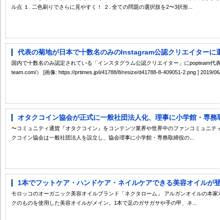
ル点 １. 二色刷りでさらに見やすく！ ２. 全ての問題の選択肢を2〜3択形...
代表の菊地が日本で十数名のみのInstagram公認クリエイターに選
国内で十数名のみ認定されている「インスタグラム公認クリエイター」にpopteam代表の菊地が
team.com/） [画像: https://prtimes.jp/i/41788/8/resize/d41788-8-409051-2.png ] 201
オタクコイン協会が正式に一般社団法人化、理事に小学館・専務取締
〜コミュニティ通貨『オタクコイン』をコンテンツ業界や世界中のファンコミュニティ
クコイン協会は一般社団法人を設立し、協会理事に小学館・専務取締役の...
1本でフットケア・ハンドケア・ネイルケアできる美容オイルが
モロッコのオーガニック美容オイルブランド「ネクタローム」 アルガンオイルの本家
クのものを使用した美容オイルがメイン。1本で足のガサガサや手の甲、ネ...