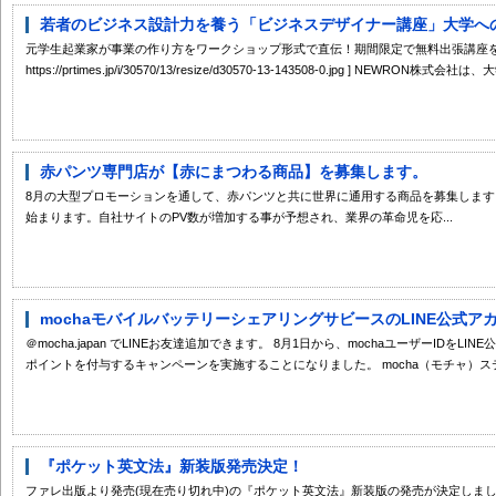
若者のビジネス設計力を養う「ビジネスデザイナー講座」大学への出
元学生起業家が事業の作り方をワークショップ形式で直伝！期間限定で無料出張講座を受
https://prtimes.jp/i/30570/13/resize/d30570-13-143508-0.jpg ] NEWR
赤パンツ専門店が【赤にまつわる商品】を募集します。
8月の大型プロモーションを通して、赤パンツと共に世界に通用する商品を募集します。
始まります。自社サイトのPV数が増加する事が予想され、業界の革命児を応...
mochaモバイルバッテリーシェアリングサビースのLINE公式アカウ
＠mocha.japan でLINEお友達追加できます。 8月1日から、mochaユーザーIDを
ポイントを付与するキャンペーンを実施することになりました。 mocha（モチャ）ステ.
『ポケット英文法』新装版発売決定！
ファレ出版より発売(現在売り切れ中)の『ポケット英文法』新装版の発売が決定しま