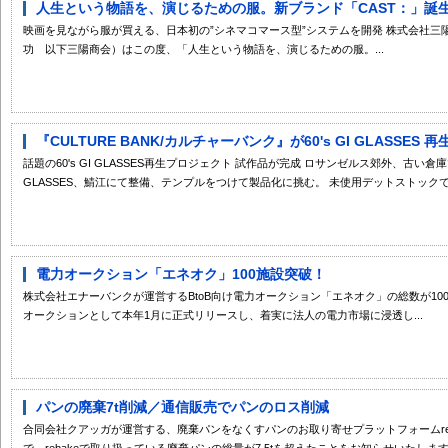
人生という物語を、演じるための服。新ブランド「CAST：」誕生 
映画を見ながら服が買える、日本初の”シネマコマース型”システムを開発 株式会社
功 以下三陽商会）はこの度、「人生という物語を、演じるための服。...
『CULTURE BANK/カルチャーバンク』が60's GI GLASSE
話題の60's GI GLASSES再生プロジェクト 試作品が完成 ロサンゼルス郊外、古い倉庫
GLASSES、鯖江にて整備、テンプルをつけて製品化に挑む。 未使用デットストックで見
電力オークション「エネオク」100施設突破！
株式会社エナーバンクが運営するBtoB向け電力オークション「エネオク」の総数が1
オークションとして本年1月に正式リリースし、着実に法人の電力市場に浸透し...
パンの廃棄7t削減／通信販売でパンのロス削減
合同会社クアッガが運営する、廃棄パンをなくすパンのお取り寄せプラットフォームreba
で、rebakeで取り扱っている廃棄パンの総量が7.5tを超えたことをお知らせいたします.