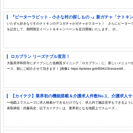
『ピーターラビット - 小さな村の探しもの -』新ガチャ「ナトキン
いたずら好きなりすのナトキンのデコガチャがガチャがスタート！ さらにピーター
を記念して、期間限定イベント＆キャンペーンを近日開催いたします。 ポ...
ロカブラン リーズナブル宣言！
大阪府岸和田市にオープンした低糖質ダイニング「ロカブラン」に、新しいメニューが
ース、順にご紹介させて頂きます！ [画像1: https://prtimes.jp/i/45941/3/resize/d4...
【カイテク】業界初の機能搭載＆介護求人件数No.1、介護求人サイト『
〜地図上でスムーズに求人検索ができるだけでなく、求人内で施設見学もできるように
表取締役：武藤高史、以下カイテク）は、業界初となる地図上でスムーズ...