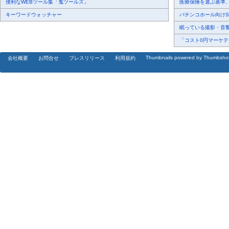
便利なWEBツール集「鬼ツールズ」
医療保険を選ぶ基準、圧
キーワードウォッチャー
パチンコホール向けSN
眠っている撮影・音響・
「コスト0円マーケティ
Thumbnails powered by Thumbsho
会社概要
お問合せ
プレスリリース
利用規約